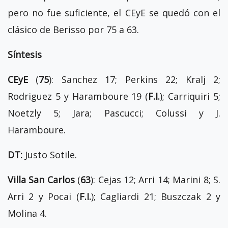
pero no fue suficiente, el CEyE se quedó con el
clásico de Berisso por 75 a 63.
Síntesis
CEyE
(
75
): Sanchez 17; Perkins 22; Kralj 2;
Rodriguez 5 y Haramboure 19 (
F.I.
); Carriquiri 5;
Noetzly 5; Jara; Pascucci; Colussi y J.
Haramboure.
DT:
Justo Sotile.
Villa San Carlos
(
63
): Cejas 12; Arri 14; Marini 8; S.
Arri 2 y Pocai (
F.I.
); Cagliardi 21; Buszczak 2 y
Molina 4.