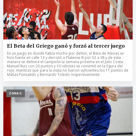
El Beta del Griego ganó y forzó al tercer juego
En un juego en donde había mucho por definir, el Beta de Atenas se
hizo fuerte en calle 13 y derrotó a Platense B por 52 a 38 y de esta
manera se definirá el campeón la semana próxima en el Julio Costa.
Manuel Ruiz con 20 puntos y 10 rebotes se convirtió en la figura del
rojo, mientras que para la visita no fueron suficientes los 11 puntos de
Matias Fonsalido y Bernardo Toledo respectivamente.
ZONA C