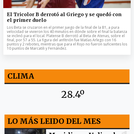
El Tricolor B derrotó al Griego y se quedó con
el primer duelo
Los Beta se cruzaron en el primer juego de la final de la B1, a pura
velocidad se vivieron los 40 minutos en dónde sobre el final la balanza
se inclinó para el local. Platense B derrotó al Beta de Atenas, sobre el
final, por 57 a 55. La figura del anfitrión fue Matías Arlego con 16
puntos y 2 rebotes, mientras que para el Rojo no fueron suficientes los
10 puntos de Marcatili y Fernández.
CLIMA
28.4º
LO MÁS LEIDO DEL MES