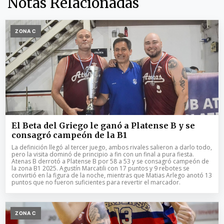
Notas Relacionadas
ZONA C
El Beta del Griego le ganó a Platense B y se
consagró campeón de la B1
La definición llegó al tercer juego, ambos rivales salieron a darlo todo,
pero la visita dominó de principio a fin con un final a pura fiesta.
Atenas B derrotó a Platense B por 58 a 53 y se consagró campeón de
la zona B1 2025. Agustín Marcatili con 17 puntos y 9 rebotes se
convirtió en la figura de la noche, mientras que Matias Arlego anotó 13
puntos que no fueron suficientes para revertir el marcador.
ZONA C