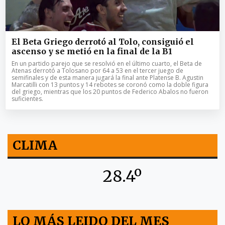
El Beta Griego derrotó al Tolo, consiguió el
ascenso y se metió en la final de la B1
En un partido parejo que se resolvió en el último cuarto, el Beta de
Atenas derrotó a Tolosano por 64 a 53 en el tercer juego de
semifinales y de esta manera jugará la final ante Platense B. Agustin
Marcatilli con 13 puntos y 14 rebotes se coronó como la doble figura
del griego, mientras que los 20 puntos de Federico Abalos no fueron
suficientes.
CLIMA
28.4º
LO MÁS LEIDO DEL MES