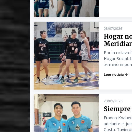
08/07/2026
Hogar no
Meridian
Por la octava 
Hogar Social. L
terminó imponi
Leer noticia →
23/03/2026
Siempre 
Franco Knauer 
adelante el ju
Costa. Tuvieron