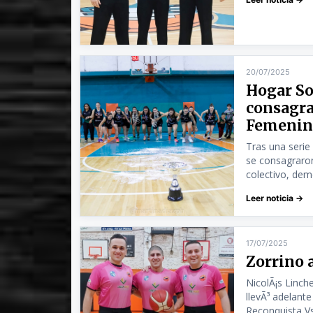
20/07/2025
Hogar So
consagra
Femenin
Tras una serie
se consagraro
colectivo, demo
Leer noticia →
17/07/2025
Zorrino 
NicolÃ¡s Linche
llevÃ³ adelant
Reconquista Vs 