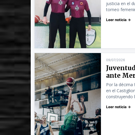
justicia en el
torneo femenino
Leer noticia →
09/07/2026
Juventud
ante Mer
Por la décima 
en el Castiglio
construyendo la
Leer noticia →