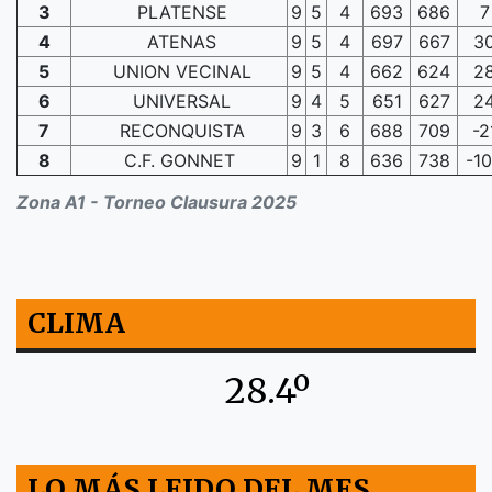
3
PLATENSE
9
5
4
693
686
7
4
ATENAS
9
5
4
697
667
3
5
UNION VECINAL
9
5
4
662
624
2
6
UNIVERSAL
9
4
5
651
627
2
7
RECONQUISTA
9
3
6
688
709
-2
8
C.F. GONNET
9
1
8
636
738
-1
Zona A1 - Torneo Clausura 2025
CLIMA
28.4º
LO MÁS LEIDO DEL MES