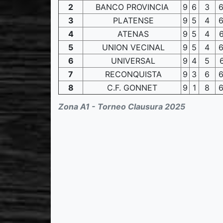
2
BANCO PROVINCIA
9
6
3
3
PLATENSE
9
5
4
4
ATENAS
9
5
4
5
UNION VECINAL
9
5
4
6
UNIVERSAL
9
4
5
7
RECONQUISTA
9
3
6
8
C.F. GONNET
9
1
8
Zona A1 - Torneo Clausura 2025