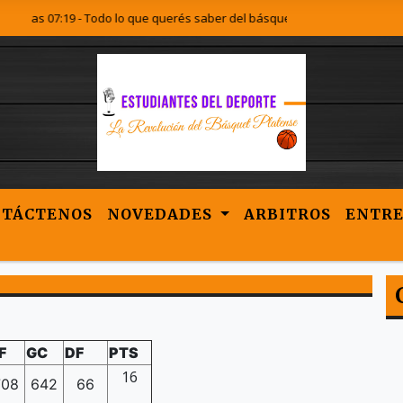
n las 07:19 - Todo lo que querés saber del básquet Platense lo encontrás 
NTÁCTENOS
NOVEDADES
ARBITROS
ENTRE
F
GC
DF
PTS
16
708
642
66