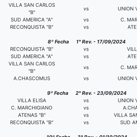
VILLA SAN CARLOS
vs
UNION V
"B"
SUD AMERICA "A"
vs
C. MA
RECONQUISTA "B"
vs
ATE
8º Fecha 1° Rev. - 17/09/2024
RECONQUISTA "B"
vs
VIL
SUD AMERICA "A"
vs
ATE
VILLA SAN CARLOS
vs
C. MA
"B"
A.CHASCOMUS
vs
UNION V
9º Fecha 2° Rev. - 23/09/2024
VILLA ELISA
vs
UNION V
C. MARCHIGIANO
vs
A.CH
ATENAS "B"
vs
VILLA SA
RECONQUISTA "B"
vs
SUD AM