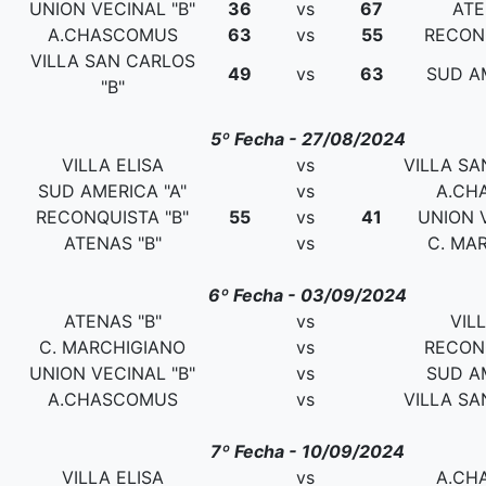
UNION VECINAL "B"
36
vs
67
ATE
A.CHASCOMUS
63
vs
55
RECONQ
VILLA SAN CARLOS
49
vs
63
SUD AM
"B"
5º Fecha - 27/08/2024
VILLA ELISA
vs
VILLA SA
SUD AMERICA "A"
vs
A.CH
RECONQUISTA "B"
55
vs
41
UNION V
ATENAS "B"
vs
C. MA
6º Fecha - 03/09/2024
ATENAS "B"
vs
VIL
C. MARCHIGIANO
vs
RECONQ
UNION VECINAL "B"
vs
SUD AM
A.CHASCOMUS
vs
VILLA SA
7º Fecha - 10/09/2024
VILLA ELISA
vs
A.CH