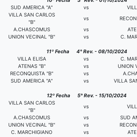
10º Fecha 3° Rev. - 01/10/2024
SUD AMERICA "A"
vs
VIL
VILLA SAN CARLOS
vs
RECONQ
"B"
A.CHASCOMUS
vs
ATE
UNION VECINAL "B"
vs
C. MA
11º Fecha 4° Rev. - 08/10/2024
VILLA ELISA
vs
C. MA
ATENAS "B"
vs
UNION V
RECONQUISTA "B"
vs
A.CH
SUD AMERICA "A"
vs
VILLA SA
12º Fecha 5° Rev. - 15/10/2024
VILLA SAN CARLOS
vs
VIL
"B"
A.CHASCOMUS
vs
SUD AM
UNION VECINAL "B"
vs
RECONQ
C. MARCHIGIANO
vs
ATE