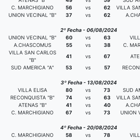
ATENAS "B"
49
vs
59
SUD AM
C. MARCHIGIANO
56
vs
62
VILLA SA
UNION VECINAL "B"
37
vs
62
A.CH
2º Fecha - 06/08/2024
UNION VECINAL "B"
60
vs
63
VIL
A.CHASCOMUS
55
vs
38
C. MA
VILLA SAN CARLOS
41
vs
67
ATE
"B"
SUD AMERICA "A"
53
vs
57
RECONQ
3º Fecha - 13/08/2024
VILLA ELISA
80
vs
73
SUD AM
RECONQUISTA "B"
74
vs
63
VILLA SA
ATENAS "B"
41
vs
40
A.CH
C. MARCHIGIANO
67
vs
73
UNION V
4º Fecha - 20/08/2024
C. MARCHIGIANO
58
vs
78
VIL