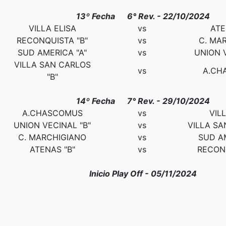
13º Fecha 6° Rev. - 22/10/2024
VILLA ELISA
vs
ATE
RECONQUISTA "B"
vs
C. MA
SUD AMERICA "A"
vs
UNION V
VILLA SAN CARLOS
vs
A.CH
"B"
14º Fecha 7° Rev. - 29/10/2024
A.CHASCOMUS
vs
VIL
UNION VECINAL "B"
vs
VILLA SA
C. MARCHIGIANO
vs
SUD AM
ATENAS "B"
vs
RECONQ
Inicio Play Off - 05/11/2024