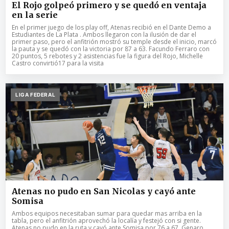
El Rojo golpeó primero y se quedó en ventaja
en la serie
En el primer juego de los play off, Atenas recibió en el Dante Demo a
Estudiantes de La Plata . Ambos llegaron con la ilusión de dar el
primer paso, pero el anfitrión mostró su temple desde el inicio, marcó
la pauta y se quedó con la victoria por 87 a 63. Facundo Ferraro con
20 puntos, 5 rebotes y 2 asistencias fue la figura del Rojo, Michelle
Castro convirtió17 para la visita
LIGA FEDERAL
Atenas no pudo en San Nicolas y cayó ante
Somisa
Ambos equipos necesitaban sumar para quedar mas arriba en la
tabla, pero el anfitrión aprovechó la localía y festejó con si gente.
Atenas no pudo en la ruta y cayó ante Somisa por 76 a 67. Genaro