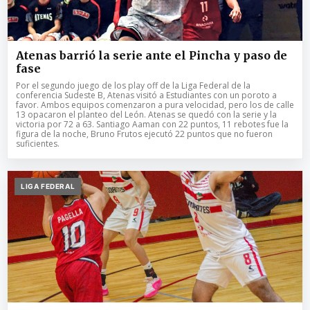
Atenas barrió la serie ante el Pincha y paso de
fase
Por el segundo juego de los play off de la Liga Federal de la
conferencia Sudeste B, Atenas visitó a Estudiantes con un poroto a
favor. Ambos equipos comenzaron a pura velocidad, pero los de calle
13 opacaron el planteo del León. Atenas se quedó con la serie y la
victoria por 72 a 63. Santiago Aaman con 22 puntos, 11 rebotes fue la
figura de la noche, Bruno Frutos ejecutó 22 puntos que no fueron
suficientes.
LIGA FEDERAL