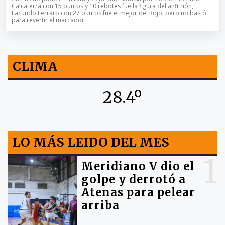
Calcaterra con 15 puntos y 10 rebotes fue la figura del anfitrión,
Facundo Ferraro con 27 puntos fue el mejor del Rojo, pero no bastó
para revertir el marcador.
CLIMA
28.4º
LO MÁS LEIDO DEL MES
1
Meridiano V dio el
golpe y derrotó a
Atenas para pelear
arriba