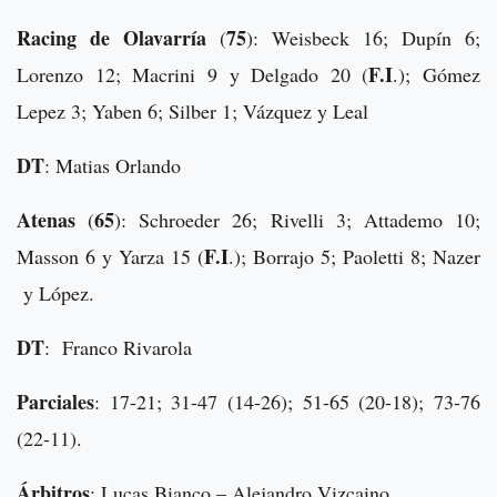
Racing de Olavarría
75
(
): Weisbeck 16; Dupín 6;
F.I
Lorenzo 12; Macrini 9 y Delgado 20 (
.); Gómez
Lepez 3; Yaben 6; Silber 1; Vázquez y Leal
DT
: Matias Orlando
Atenas
65
(
): Schroeder 26; Rivelli 3; Attademo 10;
F.I
Masson 6 y Yarza 15 (
.); Borrajo 5; Paoletti 8; Nazer
y López.
DT
: Franco Rivarola
Parciales
: 17-21; 31-47 (14-26); 51-65 (20-18); 73-76
(22-11).
Árbitros
: Lucas Bianco – Alejandro Vizcaino.