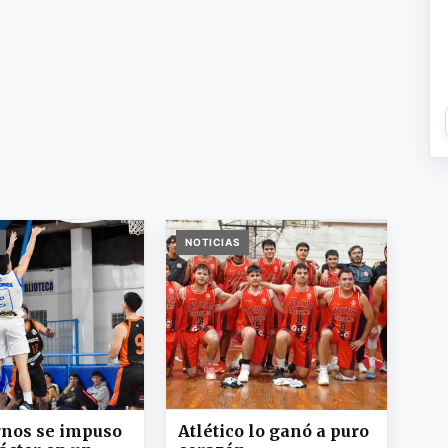
NOTICIAS
rnos se impuso
Atlético lo ganó a puro