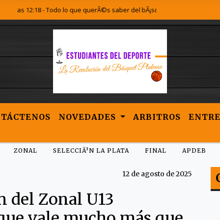
as 12:18 - Todo lo que querÃ©s saber del bÃ¡squet Platense lo encontrÃ¡s 
NTÁCTENOS
NOVEDADES
ARBITROS
ENTRE
ZONAL
SELECCIÃ³N LA PLATA
FINAL
APDEB
12 de agosto de 2025
 del Zonal U13
 que vale mucho más que