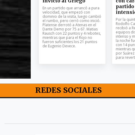
invicto al Griego
con car
partido
En un partido que arrancó a pura
intensi
velocidad, que empezó con
dominio de la visita, luego cambió
Por la quin
el rumbo, pero cerró como inició.
Rodolfo Ca
Platense derrotó a Atenas en el
recibió a 
Dante Demo por 75 a 67. Matias
equipos di
Rausch con 22 puntos y 4 rebotes,
intenso y m
mientras que para el Rojo no
la noche fu
fueron suficientes los 21 puntos
con 14 pun
de Eugenio Devece.
mientras q
por Suárez 
para revert
REDES SOCIALES