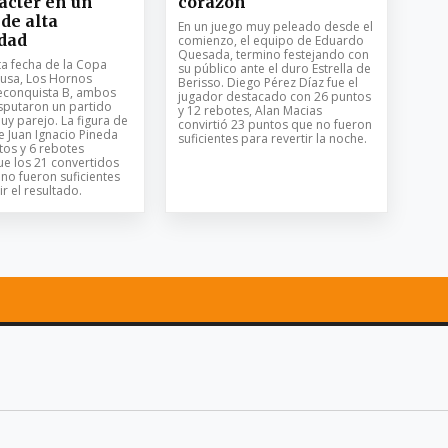
ácter en un
corazón
 de alta
En un juego muy peleado desde el
dad
comienzo, el equipo de Eduardo
Quesada, termino festejando con
ta fecha de la Copa
su público ante el duro Estrella de
usa, Los Hornos
Berisso. Diego Pérez Díaz fue el
Reconquista B, ambos
jugador destacado con 26 puntos
sputaron un partido
y 12 rebotes, Alan Macias
uy parejo. La figura de
convirtió 23 puntos que no fueron
e Juan Ignacio Pineda
suficientes para revertir la noche.
tos y 6 rebotes
ue los 21 convertidos
no fueron suficientes
ir el resultado.