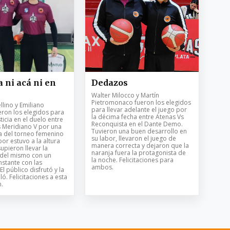
 ni acá ni en
Dedazos
Walter Milocco y Martín
Pietromonaco fueron los elegidos
lino y Emiliano
para llevar adelante el juego por
eron los elegidos para
la décima fecha entre Atenas Vs
ticia en el duelo entre
Reconquista en el Dante Demo.
s Meridiano V por una
Tuvieron una buen desarrollo en
a del torneo femenino
su labor, llevaron el juego de
bor estuvo a la altura
manera correcta y dejaron que la
supieron llevar la
naranja fuera la protagonista de
 del mismo con un
la noche. Felicitaciones para
stante con las
ambos.
El público disfrutó y la
ló. Felicitaciones a esta
.