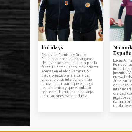
holidays
No anda
España
Sebastián Ramírez y Bruno
Palacios fueron los encargados
Lucas Armel
de llevar adelante el duelo por la
Reinoso fu
fecha 11 entre Banco Provincia Vs
impartir jus
Atenas en el Aldo Ramírez. Su
Juventud V
trabajo estuvo a la altura del
nueva fech
encuentro, su intervención fue
2026. Su la
fundamental para que el juego
del juego, 
sea dinámico y que el público
intensidad
presente disfrute de la naranja.
dialogo con
Felicitaciones para la dupla.
jugadoras. 
naranja bril
dupla joven