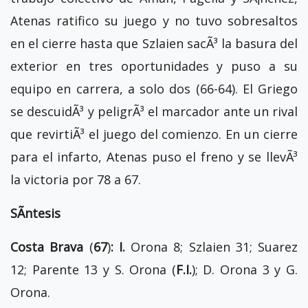
Atenas ratifico su juego y no tuvo sobresaltos
en el cierre hasta que Szlaien sacÃ³ la basura del
exterior en tres oportunidades y puso a su
equipo en carrera, a solo dos (66-64). El Griego
se descuidÃ³ y peligrÃ³ el marcador ante un rival
que revirtiÃ³ el juego del comienzo. En un cierre
para el infarto, Atenas puso el freno y se llevÃ³
la victoria por 78 a 67.
SÃ­ntesis
Costa Brava
(
67
)
: I.
Orona 8; Szlaien 31; Suarez
12; Parente 13 y S. Orona (
F.I.
); D. Orona 3 y G.
Orona.