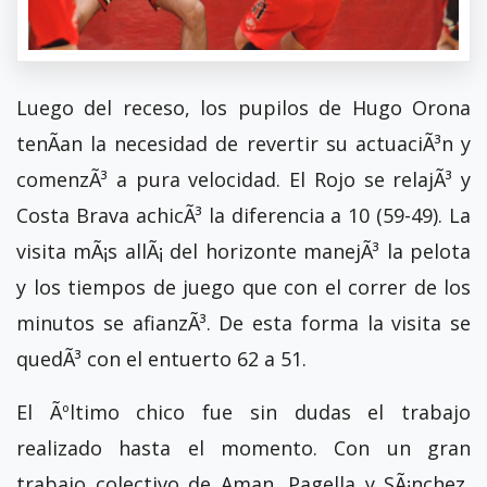
Luego del receso, los pupilos de Hugo Orona
tenÃ­an la necesidad de revertir su actuaciÃ³n y
comenzÃ³ a pura velocidad. El Rojo se relajÃ³ y
Costa Brava achicÃ³ la diferencia a 10 (59-49). La
visita mÃ¡s allÃ¡ del horizonte manejÃ³ la pelota
y los tiempos de juego que con el correr de los
minutos se afianzÃ³. De esta forma la visita se
quedÃ³ con el entuerto 62 a 51.
El Ãºltimo chico fue sin dudas el trabajo
realizado hasta el momento. Con un gran
trabajo colectivo de Aman, Pagella y SÃ¡nchez,