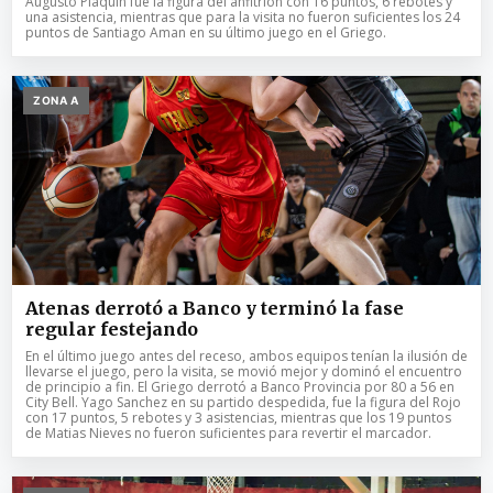
Augusto Plaquin fue la figura del anfitrión con 16 puntos, 6 rebotes y
una asistencia, mientras que para la visita no fueron suficientes los 24
puntos de Santiago Aman en su último juego en el Griego.
ZONA A
Atenas derrotó a Banco y terminó la fase
regular festejando
En el último juego antes del receso, ambos equipos tenían la ilusión de
llevarse el juego, pero la visita, se movió mejor y dominó el encuentro
de principio a fin. El Griego derrotó a Banco Provincia por 80 a 56 en
City Bell. Yago Sanchez en su partido despedida, fue la figura del Rojo
con 17 puntos, 5 rebotes y 3 asistencias, mientras que los 19 puntos
de Matias Nieves no fueron suficientes para revertir el marcador.