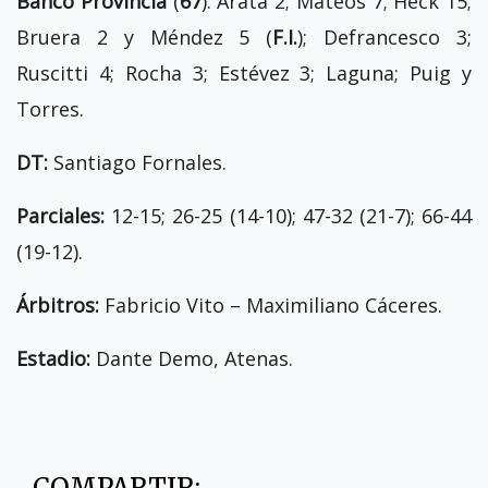
Banco Provincia
(
67
): Arata 2; Mateos 7; Heck 15;
Bruera 2 y Méndez 5 (
F.I.
); Defrancesco 3;
Ruscitti 4; Rocha 3; Estévez 3; Laguna; Puig y
Torres.
DT:
Santiago Fornales.
Parciales:
12-15; 26-25 (14-10); 47-32 (21-7); 66-44
(19-12).
Árbitros:
Fabricio Vito – Maximiliano Cáceres.
Estadio:
Dante Demo, Atenas.
COMPARTIR: