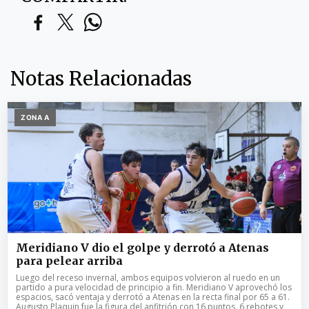
Notas Relacionadas
ZONA A
Meridiano V dio el golpe y derrotó a Atenas
para pelear arriba
Luego del receso invernal, ambos equipos volvieron al ruedo en un
partido a pura velocidad de principio a fin. Meridiano V aprovechó los
espacios, sacó ventaja y derrotó a Atenas en la recta final por 65 a 61.
Augusto Plaquin fue la figura del anfitrión con 16 puntos, 6 rebotes y