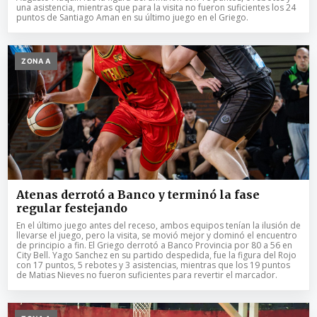
una asistencia, mientras que para la visita no fueron suficientes los 24
puntos de Santiago Aman en su último juego en el Griego.
ZONA A
Atenas derrotó a Banco y terminó la fase
regular festejando
En el último juego antes del receso, ambos equipos tenían la ilusión de
llevarse el juego, pero la visita, se movió mejor y dominó el encuentro
de principio a fin. El Griego derrotó a Banco Provincia por 80 a 56 en
City Bell. Yago Sanchez en su partido despedida, fue la figura del Rojo
con 17 puntos, 5 rebotes y 3 asistencias, mientras que los 19 puntos
de Matias Nieves no fueron suficientes para revertir el marcador.