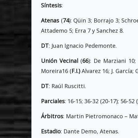
Síntesis
:
Atenas
(
74
): Qüin 3; Borrajo 3; Schro
Attademo 5; Erra 7 y Sanchez 8.
DT
: Juan Ignacio Pedemonte.
Unión Vecinal
(
66
): De Marziani 10;
Moreira16 (
F.I.)
Alvarez 16; J. García; 
DT
: Raúl Ruscitti.
Parciales
: 16-15; 36-32 (20-17); 5
Árbitros
: Martin Pietromonaco – Mati
Estadio
: Dante Demo, Atenas.