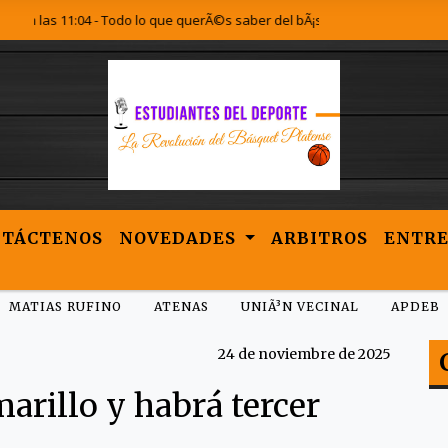
s 11:04 - Todo lo que querÃ©s saber del bÃ¡squet Platense lo encontrÃ¡s a
NTÁCTENOS
NOVEDADES
ARBITROS
ENTRE
MATIAS RUFINO
ATENAS
UNIÃ³N VECINAL
APDEB
24 de noviembre de 2025
marillo y habrá tercer