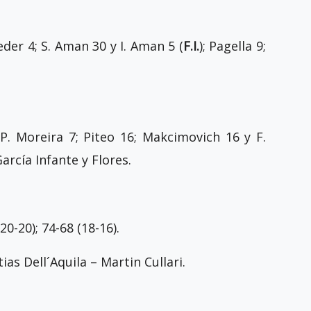
eder 4; S. Aman 30 y I. Aman 5 (
F.I.
); Pagella 9;
 P. Moreira 7; Piteo 16; Makcimovich 16 y F.
García Infante y Flores.
6-52 (20-20); 74-68 (18-16).
as Dell´Aquila – Martin Cullari.