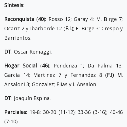
Síntesis
:
Reconquista
(
40
): Rosso 12; Garay 4; M. Birge 7;
Ocariz 2 y Ibarborde 12 (
F.I.
); F. Birge 3; Crespo y
Barrientos.
DT
: Oscar Remaggi.
Hogar Social
(
46
): Pendenza 1; Da Palma 13;
García 14; Martinez 7 y Fernandez 8 (
F.I) M.
Ansaloni 3; Gonzalez; Elias y I. Ansaloni.
DT
: Joaquín Espina.
Parciales
: 19-8; 30-20 (11-12); 33-36 (3-16); 40-46
(7-10).