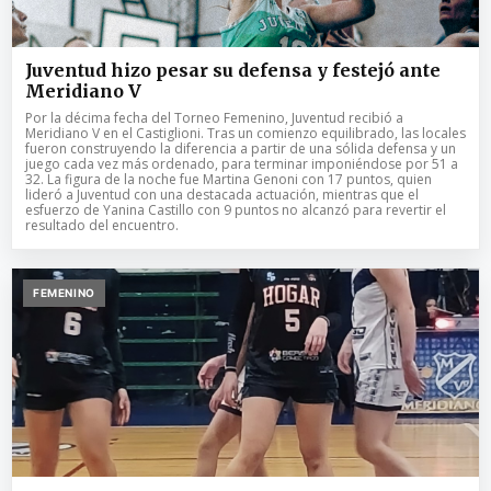
Juventud hizo pesar su defensa y festejó ante
Meridiano V
Por la décima fecha del Torneo Femenino, Juventud recibió a
Meridiano V en el Castiglioni. Tras un comienzo equilibrado, las locales
fueron construyendo la diferencia a partir de una sólida defensa y un
juego cada vez más ordenado, para terminar imponiéndose por 51 a
32. La figura de la noche fue Martina Genoni con 17 puntos, quien
lideró a Juventud con una destacada actuación, mientras que el
esfuerzo de Yanina Castillo con 9 puntos no alcanzó para revertir el
resultado del encuentro.
FEMENINO