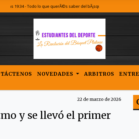
34 - Todo lo que querÃ©s saber del bÃ¡squet Platense lo encontrÃ¡s acÃ¡.
NTÁCTENOS
NOVEDADES
ARBITROS
ENTRE
22 de marzo de 2026
tmo y se llevó el primer