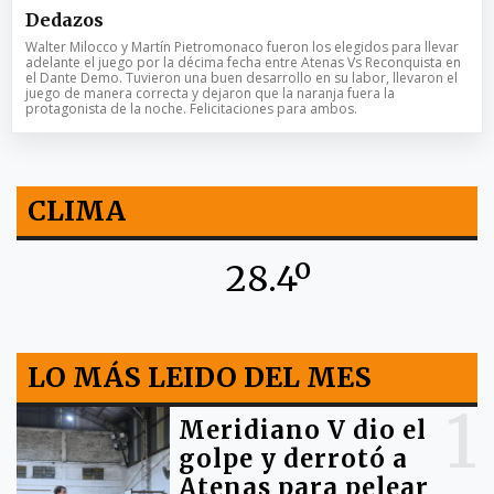
Dedazos
Walter Milocco y Martín Pietromonaco fueron los elegidos para llevar
adelante el juego por la décima fecha entre Atenas Vs Reconquista en
el Dante Demo. Tuvieron una buen desarrollo en su labor, llevaron el
juego de manera correcta y dejaron que la naranja fuera la
protagonista de la noche. Felicitaciones para ambos.
CLIMA
28.4º
LO MÁS LEIDO DEL MES
1
Meridiano V dio el
golpe y derrotó a
Atenas para pelear