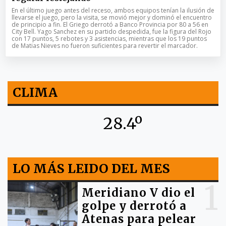
En el último juego antes del receso, ambos equipos tenían la ilusión de
llevarse el juego, pero la visita, se movió mejor y dominó el encuentro
de principio a fin. El Griego derrotó a Banco Provincia por 80 a 56 en
City Bell. Yago Sanchez en su partido despedida, fue la figura del Rojo
con 17 puntos, 5 rebotes y 3 asistencias, mientras que los 19 puntos
de Matias Nieves no fueron suficientes para revertir el marcador.
CLIMA
28.4º
LO MÁS LEIDO DEL MES
1
Meridiano V dio el
golpe y derrotó a
Atenas para pelear