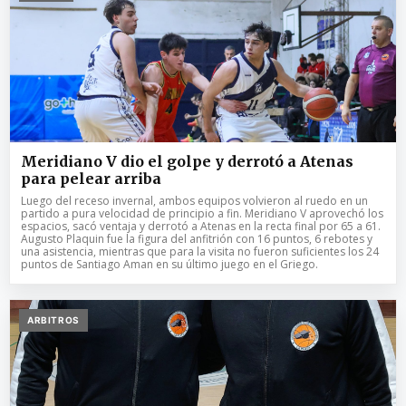
Meridiano V dio el golpe y derrotó a Atenas
para pelear arriba
Luego del receso invernal, ambos equipos volvieron al ruedo en un
partido a pura velocidad de principio a fin. Meridiano V aprovechó los
espacios, sacó ventaja y derrotó a Atenas en la recta final por 65 a 61.
Augusto Plaquin fue la figura del anfitrión con 16 puntos, 6 rebotes y
una asistencia, mientras que para la visita no fueron suficientes los 24
puntos de Santiago Aman en su último juego en el Griego.
ARBITROS