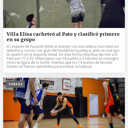
Villa Elisa cacheteó al Pato y clasificó primero
en su grupo
El conjunto de Facundo Retik se manejó con una soltura, hizo bien los
deberes y coronó con gran efectividad en la pintura, ante un rival que
se quebró en la segunda mitad. De esta forma Villa Elisa derrotó a El
Pato por 77 a 55. Felipe Japez con 18 puntos y 4 rebotes se consagró
como la figura de la noche, mientas que los 14 puntos de Nicolas
Gómez no fueron suficientes para inclinar la balanza.
ZONA B2