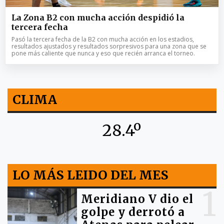
La Zona B2 con mucha acción despidió la
tercera fecha
Pasó la tercera fecha de la B2 con mucha acción en los estadios,
resultados ajustados y resultados sorpresivos para una zona que se
pone más caliente que nunca y eso que recién arranca el torneo.
CLIMA
28.4º
LO MÁS LEIDO DEL MES
1
Meridiano V dio el
golpe y derrotó a