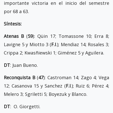
importante victoria en el inicio del semestre
por 68 a 63.
Síntesis:
Atenas B
(
59
): Qüin 17; Tomassone 10; Erra 8;
Lavigne 5 y Miotto 3 (
F.I
.); Mendiaz 14; Rosales 3;
Crippa 2; Kwasñiewski 1; Giménez 5 y Aguilera.
DT
: Juan Bueno.
Reconquista B
(
47
): Castroman 14; Zago 4; Vega
12; Casanova 15 y Sanchez (
F.I
.); Ruiz 6; Pérez 4;
Melero 3; Sgriletti 5; Boyezuk y Blanco.
DT
: O. Giorgetti.