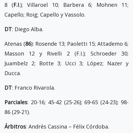
8 (
F.I
.); Villaroel 10; Barbera 6; Mohnen 11;
Capello; Roig; Capello y Vassolo.
DT
: Diego Alba.
Atenas (
86
): Rosende 13; Paoletti 15; Attademo 6;
Masson 12 y Rivelli 2 (F.I.); Schroeder 30;
Juambelz 2; Botte 3; Ucci 3; López; Nazer y
Ducca.
DT
: Franco Rivarola.
Parciales
: 20-16; 45-42 (25-26); 69-65 (24-23); 98-
86 (29-21).
Árbitros
: Andrés Cassina – Félix Córdoba.