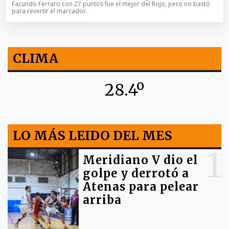
Facundo Ferraro con 27 puntos fue el mejor del Rojo, pero no bastó
para revertir el marcador.
CLIMA
28.4º
LO MÁS LEIDO DEL MES
1
Meridiano V dio el
golpe y derrotó a
Atenas para pelear
arriba