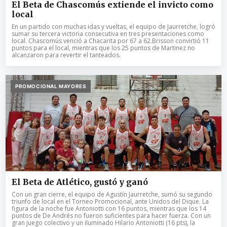
El Beta de Chascomús extiende el invicto como
local
En un partido con muchas idas y vueltas, el equipo de Jaurretche, logró
sumar su tercera victoria consecutiva en tres presentaciones como
local. Chascomús venció a Chacarita por 67 a 62.Brisson convirtió 11
puntos para el local, mientras que los 25 puntos de Martinez no
alcanzaron para revertir el tanteados.
PROMOCIONAL MAYORES
El Beta de Atlético, gustó y ganó
Con un gran cierre, el equipo de Agustín Jaurretche, sumó su segundo
triunfo de local en el Torneo Promocional, ante Unidos del Dique. La
figura de la noche fue Antoniotti con 16 puntos, mientras que los 14
puntos de De Andrés no fueron suficientes para hacer fuerza. Con un
gran juego colectivo y un iluminado Hilario Antoniotti (16 pts), la