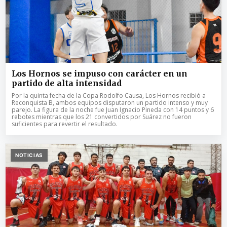
Los Hornos se impuso con carácter en un
partido de alta intensidad
Por la quinta fecha de la Copa Rodolfo Causa, Los Hornos recibió a
Reconquista B, ambos equipos disputaron un partido intenso y muy
parejo. La figura de la noche fue Juan Ignacio Pineda con 14 puntos y 6
rebotes mientras que los 21 convertidos por Suárez no fueron
suficientes para revertir el resultado.
NOTICIAS