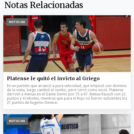
Notas Relacionadas
NOTICIAS
Platense le quitó el invicto al Griego
En un partido que arrancó a pura velocidad, que empezó con dominio
de la visita, luego cambió el rumbo, pero cerró como inició. Platense
derrotó a Atenas en el Dante Demo por 75 a 67. Matias Rausch con 22
puntos y 4 rebotes, mientras que para el Rojo no fueron suficientes los
21 puntos de Eugenio Devece.
NOTICIAS