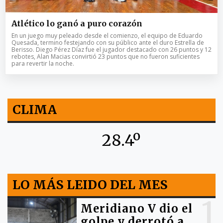
Atlético lo ganó a puro corazón
En un juego muy peleado desde el comienzo, el equipo de Eduardo
Quesada, termino festejando con su público ante el duro Estrella de
Berisso. Diego Pérez Díaz fue el jugador destacado con 26 puntos y 12
rebotes, Alan Macias convirtió 23 puntos que no fueron suficientes
para revertir la noche.
CLIMA
28.4º
LO MÁS LEIDO DEL MES
1
Meridiano V dio el
golpe y derrotó a