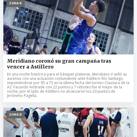
ZONA B
Meridiano coronó su gran campaña tras
vencer a Astillero
En una noche histórica para el básquet platense, Meridiano V selló su
ascenso con una actuación contundente ante Astillero Río Santiago,
imponiéndose por 95 a 75 en la última fecha del torneo Clausura de la
A2. Facundo Andrade con 22 puntos y 7 rebotes fue el mejor de la
noche, por el lado de Astillero no alcanzaron los 20 puntos de
Jerónimo Pagella.
ZONA B