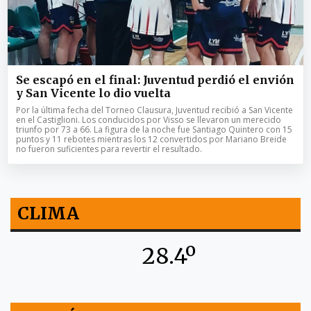
Se escapó en el final: Juventud perdió el envión
y San Vicente lo dio vuelta
Por la última fecha del Torneo Clausura, Juventud recibió a San Vicente
en el Castiglioni. Los conducidos por Visso se llevaron un merecido
triunfo por 73 a 66. La figura de la noche fue Santiago Quintero con 15
puntos y 11 rebotes mientras los 12 convertidos por Mariano Breide
no fueron suficientes para revertir el resultado.
CLIMA
28.4º