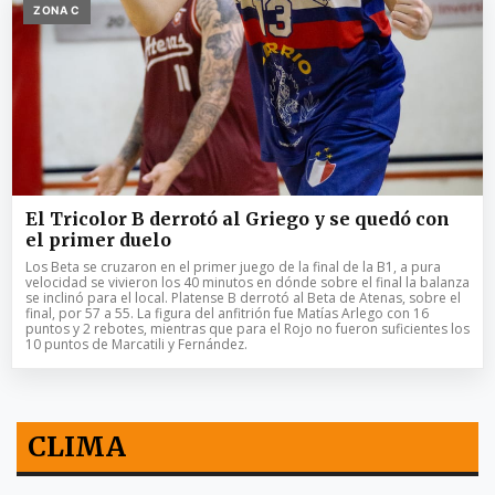
ZONA C
El Tricolor B derrotó al Griego y se quedó con
el primer duelo
Los Beta se cruzaron en el primer juego de la final de la B1, a pura
velocidad se vivieron los 40 minutos en dónde sobre el final la balanza
se inclinó para el local. Platense B derrotó al Beta de Atenas, sobre el
final, por 57 a 55. La figura del anfitrión fue Matías Arlego con 16
puntos y 2 rebotes, mientras que para el Rojo no fueron suficientes los
10 puntos de Marcatili y Fernández.
CLIMA