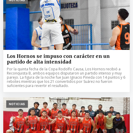
NOTICIAS
Los Hornos se impuso con carácter en un
partido de alta intensidad
Por la quinta fecha de la Copa Rodolfo Causa, Los Hornos recibió a
Reconquista B, ambos equipos disputaron un partido intenso y muy
parejo. La figura de la noche fue Juan Ignacio Pineda con 14 puntos y 6
rebotes mientras que los 21 convertidos por Suárez no fueron
suficientes para revertir el resultado.
NOTICIAS