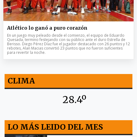
Atlético lo ganó a puro corazón
En un juego muy peleado desde el comienzo, el equipo de Eduardo
Quesada, termino festejando con su público ante el duro Estrella de
Berisso. Diego Pérez Díaz fue el jugador destacado con 26 puntos y 12
rebotes, Alan Macias convirtió 23 puntos que no fueron suficientes
para revertir la noche.
CLIMA
28.4º
LO MÁS LEIDO DEL MES