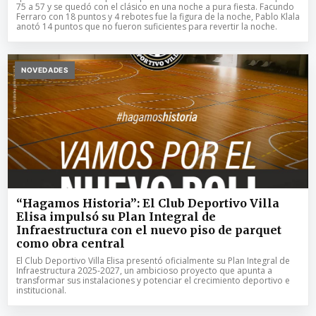
75 a 57 y se quedó con el clásico en una noche a pura fiesta. Facundo
Ferraro con 18 puntos y 4 rebotes fue la figura de la noche, Pablo Klala
anotó 14 puntos que no fueron suficientes para revertir la noche.
NOVEDADES
“Hagamos Historia”: El Club Deportivo Villa
Elisa impulsó su Plan Integral de
Infraestructura con el nuevo piso de parquet
como obra central
El Club Deportivo Villa Elisa presentó oficialmente su Plan Integral de
Infraestructura 2025-2027, un ambicioso proyecto que apunta a
transformar sus instalaciones y potenciar el crecimiento deportivo e
institucional.