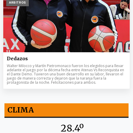
ARBITROS
Dedazos
Walter Milocco y Martín Pietromonaco fueron los elegidos para llevar
adelante el juego por la décima fecha entre Atenas Vs Reconquista en
el Dante Demo. Tuvieron una buen desarrollo en su labor, llevaron el
juego de manera correcta y dejaron que la naranja fuera la
protagonista de la noche. Felicitaciones para ambos.
CLIMA
28.4º