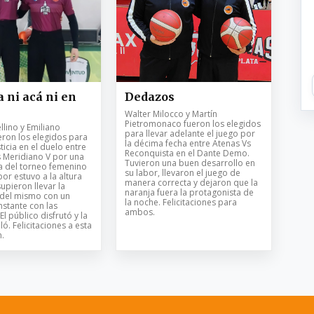
 ni acá ni en
Dedazos
Walter Milocco y Martín
Pietromonaco fueron los elegidos
lino y Emiliano
para llevar adelante el juego por
eron los elegidos para
la décima fecha entre Atenas Vs
ticia en el duelo entre
Reconquista en el Dante Demo.
s Meridiano V por una
Tuvieron una buen desarrollo en
a del torneo femenino
su labor, llevaron el juego de
bor estuvo a la altura
manera correcta y dejaron que la
supieron llevar la
naranja fuera la protagonista de
 del mismo con un
la noche. Felicitaciones para
stante con las
ambos.
El público disfrutó y la
ló. Felicitaciones a esta
.