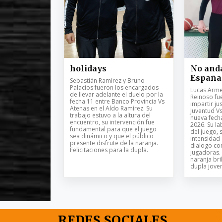
holidays
No anda
España
Sebastián Ramírez y Bruno
Palacios fueron los encargados
Lucas Armel
de llevar adelante el duelo por la
Reinoso fu
fecha 11 entre Banco Provincia Vs
impartir jus
Atenas en el Aldo Ramírez. Su
Juventud V
trabajo estuvo a la altura del
nueva fech
encuentro, su intervención fue
2026. Su la
fundamental para que el juego
del juego, 
sea dinámico y que el público
intensidad
presente disfrute de la naranja.
dialogo con
Felicitaciones para la dupla.
jugadoras. 
naranja bril
dupla joven
REDES SOCIALES