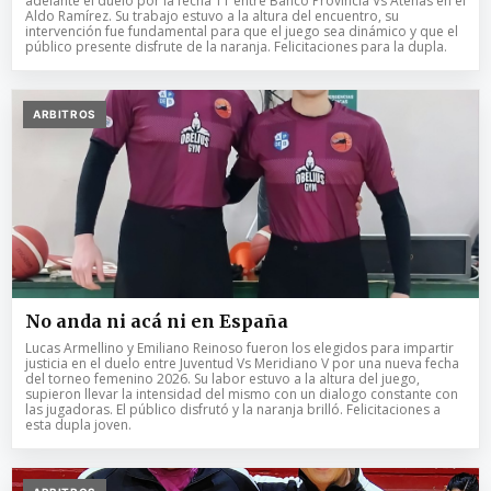
adelante el duelo por la fecha 11 entre Banco Provincia Vs Atenas en el
Aldo Ramírez. Su trabajo estuvo a la altura del encuentro, su
intervención fue fundamental para que el juego sea dinámico y que el
público presente disfrute de la naranja. Felicitaciones para la dupla.
ARBITROS
No anda ni acá ni en España
Lucas Armellino y Emiliano Reinoso fueron los elegidos para impartir
justicia en el duelo entre Juventud Vs Meridiano V por una nueva fecha
del torneo femenino 2026. Su labor estuvo a la altura del juego,
supieron llevar la intensidad del mismo con un dialogo constante con
las jugadoras. El público disfrutó y la naranja brilló. Felicitaciones a
esta dupla joven.