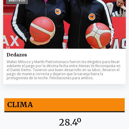
ARBITROS
Dedazos
Walter Milocco y Martín Pietromonaco fueron los elegidos para llevar
adelante el juego por la décima fecha entre Atenas Vs Reconquista en
el Dante Demo. Tuvieron una buen desarrollo en su labor, llevaron el
juego de manera correcta y dejaron que la naranja fuera la
protagonista de la noche. Felicitaciones para ambos.
CLIMA
28.4º