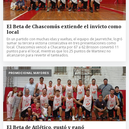
El Beta de Chascomús extiende el invicto como
local
En un partido con muchas idas y vueltas, el equipo de Jaurretche, logró
sumar su tercera victoria consecutiva en tres presentaciones como
local. Chascomús venció a Chacarita por 67 a 62.Brisson convirtió 11
puntos para el local, mientras que los 25 puntos de Martinez no
alcanzaron para revertir el tanteados.
PROMOCIONAL MAYORES
El Beta de Atlético, gustó y ganó