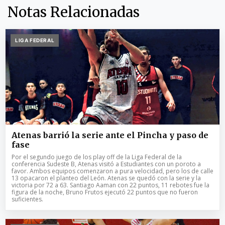
Notas Relacionadas
LIGA FEDERAL
Atenas barrió la serie ante el Pincha y paso de
fase
Por el segundo juego de los play off de la Liga Federal de la
conferencia Sudeste B, Atenas visitó a Estudiantes con un poroto a
favor. Ambos equipos comenzaron a pura velocidad, pero los de calle
13 opacaron el planteo del León. Atenas se quedó con la serie y la
victoria por 72 a 63. Santiago Aaman con 22 puntos, 11 rebotes fue la
figura de la noche, Bruno Frutos ejecutó 22 puntos que no fueron
suficientes.