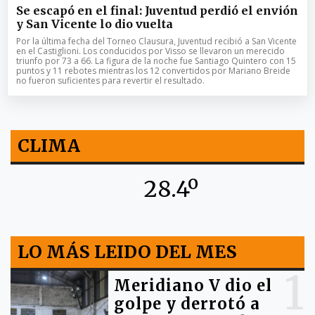
Se escapó en el final: Juventud perdió el envión
y San Vicente lo dio vuelta
Por la última fecha del Torneo Clausura, Juventud recibió a San Vicente
en el Castiglioni. Los conducidos por Visso se llevaron un merecido
triunfo por 73 a 66. La figura de la noche fue Santiago Quintero con 15
puntos y 11 rebotes mientras los 12 convertidos por Mariano Breide
no fueron suficientes para revertir el resultado.
CLIMA
28.4º
LO MÁS LEIDO DEL MES
1
Meridiano V dio el
golpe y derrotó a