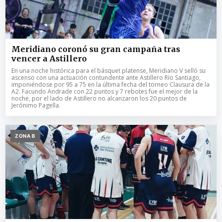
Meridiano coronó su gran campaña tras
vencer a Astillero
En una noche histórica para el básquet platense, Meridiano V selló su
ascenso con una actuación contundente ante Astillero Río Santiago,
imponiéndose por 95 a 75 en la última fecha del torneo Clausura de la
A2. Facundo Andrade con 22 puntos y 7 rebotes fue el mejor de la
noche, por el lado de Astillero no alcanzaron los 20 puntos de
Jerónimo Pagella.
ZONA B