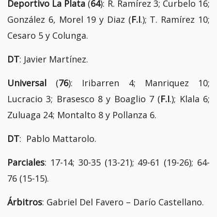
Deportivo La Plata
(
64
): R. Ramírez 3; Curbelo 16;
González 6, Morel 19 y Diaz (
F.I
.); T. Ramírez 10;
Cesaro 5 y Colunga.
DT
: Javier Martínez.
Universal
(
76
): Iribarren 4; Manriquez 10;
Lucracio 3; Brasesco 8 y Boaglio 7 (
F.I
.); Klala 6;
Zuluaga 24; Montalto 8 y Pollanza 6.
DT
: Pablo Mattarolo.
Parciales
: 17-14; 30-35 (13-21); 49-61 (19-26); 64-
76 (15-15).
Árbitros
: Gabriel Del Favero – Darío Castellano.