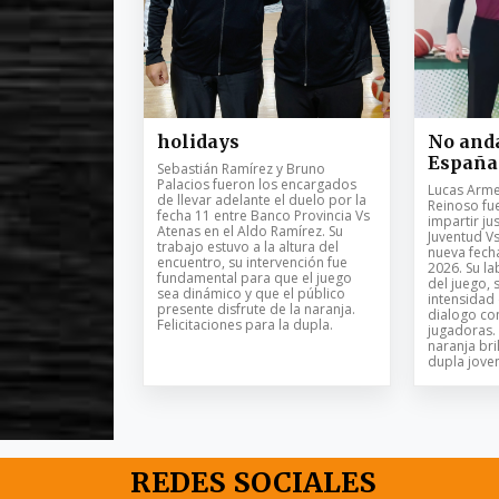
holidays
No anda
España
Sebastián Ramírez y Bruno
Palacios fueron los encargados
Lucas Armel
de llevar adelante el duelo por la
Reinoso fu
fecha 11 entre Banco Provincia Vs
impartir jus
Atenas en el Aldo Ramírez. Su
Juventud V
trabajo estuvo a la altura del
nueva fech
encuentro, su intervención fue
2026. Su la
fundamental para que el juego
del juego, 
sea dinámico y que el público
intensidad
presente disfrute de la naranja.
dialogo con
Felicitaciones para la dupla.
jugadoras. 
naranja bril
dupla joven
REDES SOCIALES