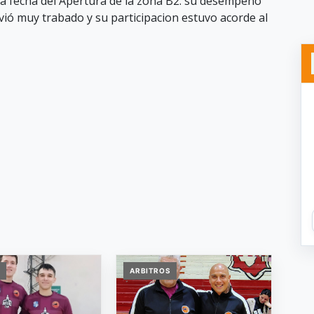
a fecha del Apertura de la zona B2. su desempeño
olvió muy trabado y su participacion estuvo acorde al
S
ARBITROS