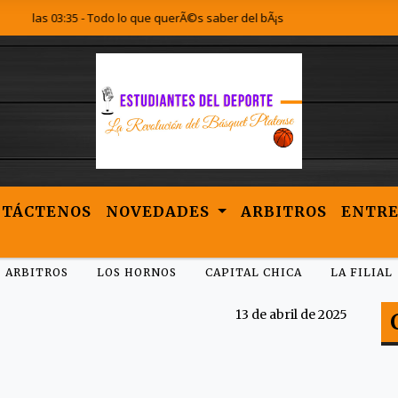
las 03:35 - Todo lo que querÃ©s saber del bÃ¡squet Platense lo encontrÃ¡s
NTÁCTENOS
NOVEDADES
ARBITROS
ENTRE
ARBITROS
LOS HORNOS
CAPITAL CHICA
LA FILIAL
13 de abril de 2025