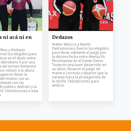
 ni acá ni en
Dedazos
Walter Milocco y Martín
Pietromonaco fueron los elegidos
lino y Emiliano
para llevar adelante el juego por
eron los elegidos para
la décima fecha entre Atenas Vs
ticia en el duelo entre
Reconquista en el Dante Demo.
s Meridiano V por una
Tuvieron una buen desarrollo en
a del torneo femenino
su labor, llevaron el juego de
bor estuvo a la altura
manera correcta y dejaron que la
supieron llevar la
naranja fuera la protagonista de
 del mismo con un
la noche. Felicitaciones para
stante con las
ambos.
El público disfrutó y la
ló. Felicitaciones a esta
.