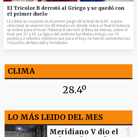
El Tricolor B derrotó al Griego y se quedó con
el primer duelo
Los Beta se cruzaron en el primer juego de la final de la B1, a pura
velocidad se vivieron los 40 minutos en dónde sobre el final la balanza
se inclinó para el local. Platense B derrotó al Beta de Atenas, sobre el
final, por 57 a 55. La figura del anfitrión fue Matías Arlego con 16
puntos y 2 rebotes, mientras que para el Rojo no fueron suficientes los
10 puntos de Marcatili y Fernández.
CLIMA
28.4º
LO MÁS LEIDO DEL MES
1
Meridiano V dio el