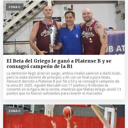
ZONA C
El Beta del Griego le ganó a Platense B y se
consagró campeón de la B1
La definición llegó al tercer juego, ambos rivales salieron a darlo todo,
pero la visita dominó de principio a fin con un final a pura fiesta.
Atenas B derrotó a Platense B por 58 a 53 y se consagró campeón de
la zona B1 2025. Agustín Marcatili con 17 puntos y 9 rebotes se
convirtió en la figura de la noche, mientras que Matias Arlego anotó 13
puntos que no fueron suficientes para revertir el marcador.
ZONA C