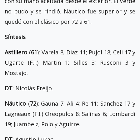
con su mano aceitada desde el exterior. El Verde
no pudo y se rindió. Náutico fue superior y se
quedó con el clásico por 72 a 61.
Síntesis
Astillero
(
61
): Varela 8; Diaz 11; Pujol 18; Celi 17 y
Ugarte (F.I.) Martin 1; Silles 3; Rusconi 3 y
Mostajo.
DT
: Nicolás Freijo.
Náutico
(
72
): Gauna 7; Ali 4; Re 11; Sanchez 17 y
Lagneaux (F.I.) Oreopulos 8; Salinas 6; Lombardi
19; Juambelz; Polo y Aguirre.
DT
: Agustin Lukac.