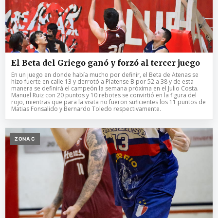
El Beta del Griego ganó y forzó al tercer juego
En un juego en donde había mucho por definir, el Beta de Atenas se
hizo fuerte en calle 13 y derrotó a Platense B por 52 a 38 y de esta
manera se definirá el campeón la semana próxima en el Julio Costa.
Manuel Ruiz con 20 puntos y 10 rebotes se convirtió en la figura del
rojo, mientras que para la visita no fueron suficientes los 11 puntos de
Matias Fonsalido y Bernardo Toledo respectivamente.
ZONA C