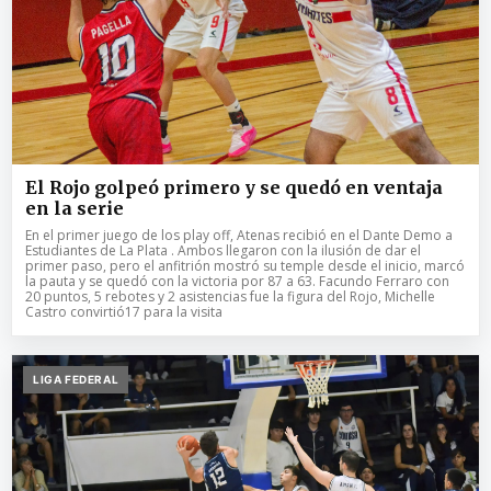
El Rojo golpeó primero y se quedó en ventaja
en la serie
En el primer juego de los play off, Atenas recibió en el Dante Demo a
Estudiantes de La Plata . Ambos llegaron con la ilusión de dar el
primer paso, pero el anfitrión mostró su temple desde el inicio, marcó
la pauta y se quedó con la victoria por 87 a 63. Facundo Ferraro con
20 puntos, 5 rebotes y 2 asistencias fue la figura del Rojo, Michelle
Castro convirtió17 para la visita
LIGA FEDERAL