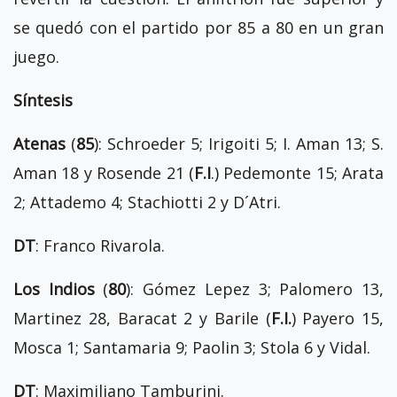
se quedó con el partido por 85 a 80 en un gran
juego.
Síntesis
Atenas
(
85
): Schroeder 5; Irigoiti 5; I. Aman 13; S.
Aman 18 y Rosende 21 (
F.I
.) Pedemonte 15; Arata
2; Attademo 4; Stachiotti 2 y D´Atri.
DT
: Franco Rivarola.
Los Indios
(
80
): Gómez Lepez 3; Palomero 13,
Martinez 28, Baracat 2 y Barile (
F.I.
) Payero 15,
Mosca 1; Santamaria 9; Paolin 3; Stola 6 y Vidal.
DT
: Maximiliano Tamburini.