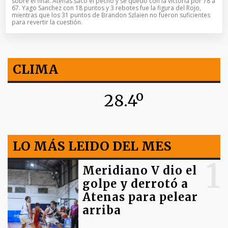
sobre el final. Atenas sacó el pecho y se quedó con la victoria por 78 a
67. Yago Sanchez con 18 puntos y 3 rebotes fue la figura del Rojo,
mientras que los 31 puntos de Brandon Szlaien no fueron suficientes
para revertir la cuestión.
CLIMA
28.4º
LO MÁS LEIDO DEL MES
1
Meridiano V dio el
golpe y derrotó a
Atenas para pelear
arriba