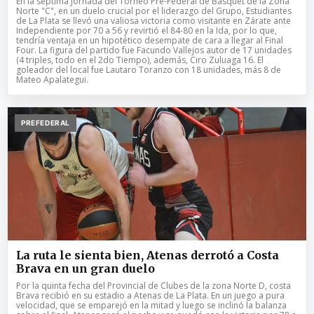
En la séptima Jornada del Torneo Pre-Federal de Básquet de la Zona
Norte "C", en un duelo crucial por el liderazgo del Grupo, Estudiantes
de La Plata se llevó una valiosa victoria como visitante en Zárate ante
Independiente por 70 a 56 y revirtió el 84-80 en la Ida, por lo que,
tendría ventaja en un hipotético desempate de cara a llegar al Final
Four. La figura del partido fue Facundo Vallejos autor de 17 unidades
(4 triples, todo en el 2do Tiempo), además, Ciro Zuluaga 16. El
goleador del local fue Lautaro Toranzo con 18 unidades, más 8 de
Mateo Apalategui.
PREFEDERAL
La ruta le sienta bien, Atenas derrotó a Costa
Brava en un gran duelo
Por la quinta fecha del Provincial de Clubes de la zona Norte D, costa
Brava recibió en su estadio a Atenas de La Plata. En un juego a pura
velocidad, que se emparejó en la mitad y luego se inclinó la balanza