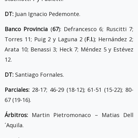
DT:
Juan Ignacio Pedemonte.
Banco Provincia
(
67
): Defrancesco 6; Ruscitti 7;
Torres 11; Puig 2 y Laguna 2 (
F.I.
); Hernández 2;
Arata 10; Benassi 3; Heck 7; Méndez 5 y Estévez
12.
DT:
Santiago Fornales.
Parciales:
28-17; 46-29 (18-12); 61-51 (15-22); 80-
67 (19-16).
Árbitros:
Martin Pietromonaco – Matias Dell
´Aquila.