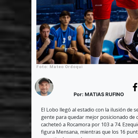
Foto: Mateo Ordoqui
Por: MATIAS RUFINO
El Lobo llegó al estadio con la ilusión de 
gente para quedar mejor posicionado de ca
cacheteó a Rocamora por 103 a 74. Ezequi
figura Mensana, mientras que los 16 punt