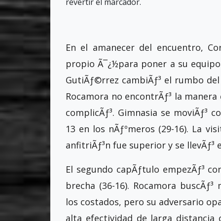
revertir el marcador.
En el amanecer del encuentro, Co
propio Ã¯¿½para poner a su equipo 
GutiÃƒ©rrez cambiÃƒ³ el rumbo del t
Rocamora no encontrÃƒ³ la manera de
complicÃƒ³. Gimnasia se moviÃƒ³ co
13 en los nÃƒºmeros (29-16). La visi
anfitriÃƒ³n fue superior y se llevÃƒ³ 
El segundo capÃƒ­tulo empezÃƒ³ con
brecha (36-16). Rocamora buscÃƒ³ m
los costados, pero su adversario op
alta efectividad de larga distancia