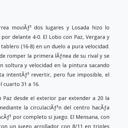
rrea moviÃƒ³ dos lugares y Losada hizo lo
por delante 4-0. El Lobo con Paz, Vergara y
ablero (16-8) en un duelo a pura velocidad.
 romper la primera lÃƒ­nea de su rival y se
n soltura y velocidad en la pintura sacando
ta intentÃƒ³ revertir, pero fue imposible, el
el cuarto 31 a 16.
 Paz desde el exterior par extender a 20 la
ediante la circulaciÃƒ³n del centro hacÃƒ­a
acÃƒ³ por completo si juego. El Mensana, con
 con un juego arrollador con 8/11 en triples