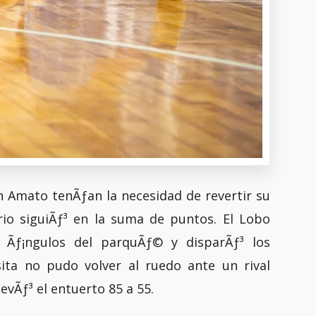
n Amato tenÃƒ­an la necesidad de revertir su
rio siguiÃƒ³ en la suma de puntos. El Lobo
 Ãƒ¡ngulos del parquÃƒ© y disparÃƒ³ los
sita no pudo volver al ruedo ante un rival
levÃƒ³ el entuerto 85 a 55.