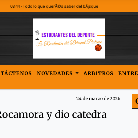
 - Todo lo que querÃ©s saber del bÃ¡squet Platense lo encontrÃ¡s acÃ¡.
NTÁCTENOS
NOVEDADES
ARBITROS
ENTRE
24 de marzo de 2026
Rocamora y dio catedra