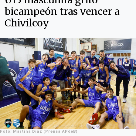
U13 masculina gritó
bicampeón tras vencer a
Chivilcoy
Foto: Martina Diaz (Prensa APdeB)