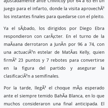
ajustadamente ante Chivilcoy por 64 a 63 en un
juego para el infarto, donde la visita aprovechÃ³
los instantes finales para quedarse con el pleito.
Ya el sÃ¡bado, los dirigidos por Diego Ebra
respondieron con carÃ¡cter. En el turno de la
maÃ±ana derrotaron a JunÃ­n por 96 a 74, con
una actuaciÃ³n estelar de MatÃ­as Kelly, quien
firmÃ³ 23 puntos y 7 rebotes para convertirse
en la figura del partido y asegurar la
clasificaciÃ³n a semifinales.
Por la tarde, llegÃ³ el choque mÃ¡s esperado
ante el siempre temido BahÃ­a Blanca, en lo que
muchos consideraron una final anticipada. El