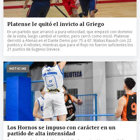
Platense le quitó el invicto al Griego
En un partido que arrancó a pura velocidad, que empezó con dominio
de la visita, luego cambió el rumbo, pero cerró como inició. Platense
derrotó a Atenas en el Dante Demo por 75 a 67. Matias Rausch con 22
puntos y 4 rebotes, mientras que para el Rojo no fueron suficientes los
21 puntos de Eugenio Devece.
NOTICIAS
Los Hornos se impuso con carácter en un
partido de alta intensidad