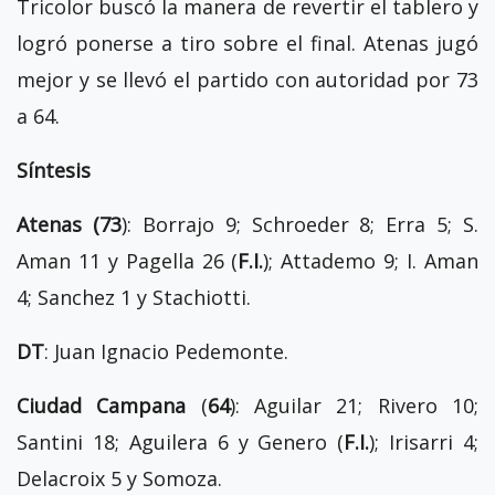
Tricolor buscó la manera de revertir el tablero y
logró ponerse a tiro sobre el final. Atenas jugó
mejor y se llevó el partido con autoridad por 73
a 64.
Síntesis
Atenas (73
): Borrajo 9; Schroeder 8; Erra 5; S.
Aman 11 y Pagella 26 (
F.I.
); Attademo 9; I. Aman
4; Sanchez 1 y Stachiotti.
DT
: Juan Ignacio Pedemonte.
Ciudad Campana
(
64
): Aguilar 21; Rivero 10;
Santini 18; Aguilera 6 y Genero (
F.I.
); Irisarri 4;
Delacroix 5 y Somoza.