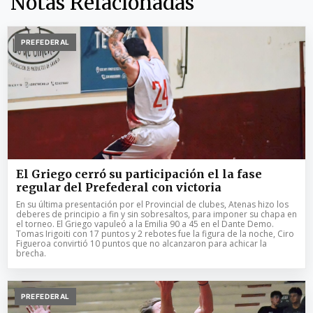
Notas Relacionadas
PREFEDERAL
El Griego cerró su participación el la fase
regular del Prefederal con victoria
En su última presentación por el Provincial de clubes, Atenas hizo los
deberes de principio a fin y sin sobresaltos, para imponer su chapa en
el torneo. El Griego vapuleó a la Emilia 90 a 45 en el Dante Demo.
Tomas Irigoiti con 17 puntos y 2 rebotes fue la figura de la noche, Ciro
Figueroa convirtió 10 puntos que no alcanzaron para achicar la
brecha.
PREFEDERAL