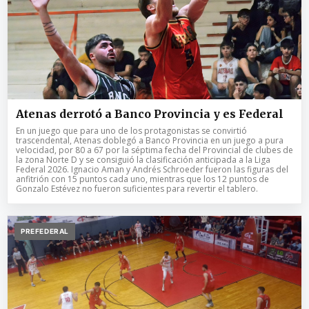
Atenas derrotó a Banco Provincia y es Federal
En un juego que para uno de los protagonistas se convirtió
trascendental, Atenas doblegó a Banco Provincia en un juego a pura
velocidad, por 80 a 67 por la séptima fecha del Provincial de clubes de
la zona Norte D y se consiguió la clasificación anticipada a la Liga
Federal 2026. Ignacio Aman y Andrés Schroeder fueron las figuras del
anfitrión con 15 puntos cada uno, mientras que los 12 puntos de
Gonzalo Estévez no fueron suficientes para revertir el tablero.
PREFEDERAL