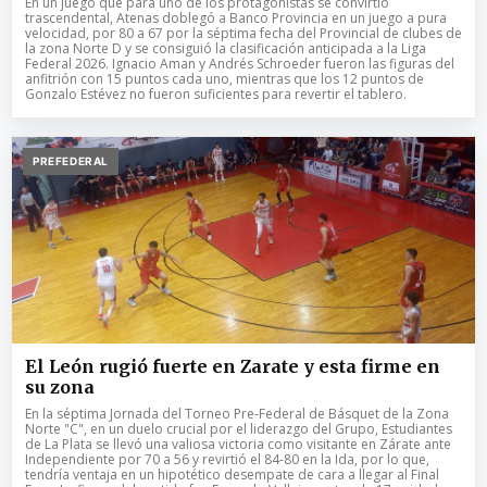
En un juego que para uno de los protagonistas se convirtió
trascendental, Atenas doblegó a Banco Provincia en un juego a pura
velocidad, por 80 a 67 por la séptima fecha del Provincial de clubes de
la zona Norte D y se consiguió la clasificación anticipada a la Liga
Federal 2026. Ignacio Aman y Andrés Schroeder fueron las figuras del
anfitrión con 15 puntos cada uno, mientras que los 12 puntos de
Gonzalo Estévez no fueron suficientes para revertir el tablero.
PREFEDERAL
El León rugió fuerte en Zarate y esta firme en
su zona
En la séptima Jornada del Torneo Pre-Federal de Básquet de la Zona
Norte "C", en un duelo crucial por el liderazgo del Grupo, Estudiantes
de La Plata se llevó una valiosa victoria como visitante en Zárate ante
Independiente por 70 a 56 y revirtió el 84-80 en la Ida, por lo que,
tendría ventaja en un hipotético desempate de cara a llegar al Final