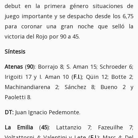
debut en la primera género situaciones de
juego importante y se despacho desde los 6,75
para coronar una gran noche que selló la
victoria del Rojo por 90 a 45.
Síntesis
Atenas
(
90
): Borrajo 8; S. Aman 15; Schroeder 6;
Irigoiti 17 y I. Aman 10 (
F.I.
); Qüin 12; Botte 2;
Machinandiarena 2; Sánchez 8; Bueno 2 y
Paoletti 8.
DT:
Juan Ignacio Pedemonte.
La Emilia
(
45
): Lattanzio 7; Fazeuilhe 7;
Voltattorni 4; Valentini y Lete (
F.I.
); Marc 4; Del