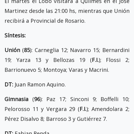
El martes el Lobo visitará a Quilmes en el José
Martinez desde las 21:00 hs, mientras que Unión
recibirá a Provincial de Rosario.
Síntesis:
Unión
(
85
): Carneglia 12; Navarro 15; Bernardini
19; Yarza 13 y Bellozas 19 (
F.I.
); Flossi 2;
Barrionuevo 5; Montoya; Varas y Macrini.
DT:
Juan Ramon Aquino.
Gimnasia
(
96
): Paz 17; Sinconi 9; Boffelli 10;
Pelorosso 11 y Vergara 29 (
F.I.
); Amendolara 2;
Pérez Disalvo 8; Barroso 3 y Gutiérrez 7.
DT:
Fabian Renda.