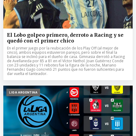
El Lobo golpeo primero, derroto a Racing y se
quedó con el primer chico
En el primer juego por la reubicación de los Play Off (al mejor de
cinco), ambos equipos estuvieron parejos, pero sobre el final la
balanza se inclinó para el dueño de casa. Gimnasia derrotó a Racing
de Avellaneda por 85 a 81 en el Víctor Nethol. Joan Gutiérrez Conde
con 23 unidades y 11 rebotes fue la figura de la noche, Mariano
Fernandez Gago concretó 21 puntos que no fueron suficientes para
dar vuelta el tanteador.
LIGA ARGENTINA