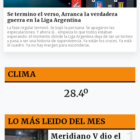
Se termino el verso, Arranca la verdadera
guerra en la Liga Argentina
La fase regular terminó. Se bajó la persiana. Se apagaron las
especulaciones. Y ahora sí… empieza lo que todos estaban
esperando: el momento donde la Liga Argentina deja de ser un torneo
y pasa a ser una historia de supervivencia. Ya están los cruces. Ya está
el cuadro. Ya no hay margen para esconderse.
CLIMA
28.4º
LO MÁS LEIDO DEL MES
1
Meridiano V dio el