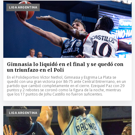
LIGA ARGENTINA
Gimnasia lo liquidó en el final y se quedó con
un triunfazo en el Poli
En el Polideportivo Víctor Nethol, Gimnasia y Esgrima La Plata se
quedó con una gran victoria por 86-75 ante Central Entrerriano, en un
partido que cambió completamente en el cierre. Ezequiel Paz con 29
puntos y 2 rebotes se coronó como la figura de la noche, mientras
que los 17 puntos de Johu Castillo no fueron suficientes.
LIGA ARGENTINA