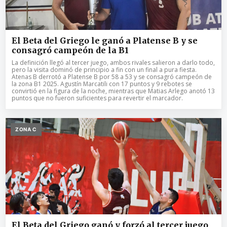
El Beta del Griego le ganó a Platense B y se
consagró campeón de la B1
La definición llegó al tercer juego, ambos rivales salieron a darlo todo,
pero la visita dominó de principio a fin con un final a pura fiesta.
Atenas B derrotó a Platense B por 58 a 53 y se consagró campeón de
la zona B1 2025. Agustín Marcatili con 17 puntos y 9 rebotes se
convirtió en la figura de la noche, mientras que Matias Arlego anotó 13
puntos que no fueron suficientes para revertir el marcador.
ZONA C
El Beta del Griego ganó y forzó al tercer juego