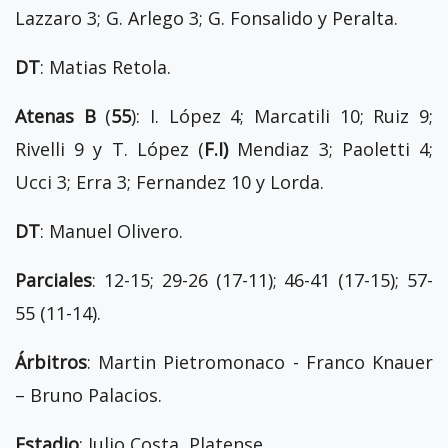
Lazzaro 3; G. Arlego 3; G. Fonsalido y Peralta.
DT
: Matias Retola.
Atenas B
(
55
): I. López 4; Marcatili 10; Ruiz 9;
Rivelli 9 y T. López (
F.I)
Mendiaz 3; Paoletti 4;
Ucci 3; Erra 3; Fernandez 10 y Lorda.
DT
: Manuel Olivero.
Parciales
: 12-15; 29-26 (17-11); 46-41 (17-15); 57-
55 (11-14).
Árbitros
: Martin Pietromonaco - Franco Knauer
– Bruno Palacios.
Estadio
: Julio Costa, Platense.