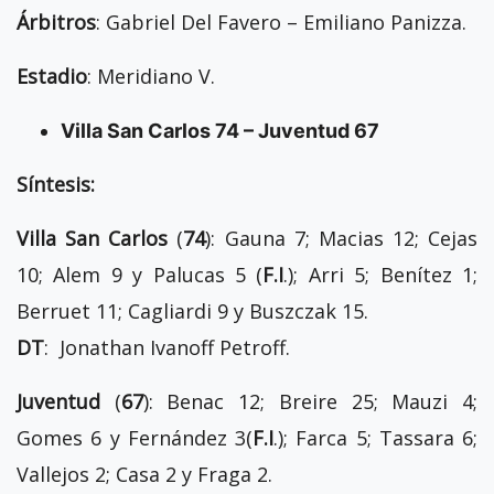
Árbitros
: Gabriel Del Favero – Emiliano Panizza.
Estadio
: Meridiano V.
Villa San Carlos 74 – Juventud 67
Síntesis:
Villa San Carlos
(
74
): Gauna 7; Macias 12; Cejas
10; Alem 9 y Palucas 5 (
F.I
.); Arri 5; Benítez 1;
Berruet 11; Cagliardi 9 y Buszczak 15.
DT
: Jonathan Ivanoff Petroff.
Juventud
(
67
): Benac 12; Breire 25; Mauzi 4;
Gomes 6 y Fernández 3(
F.I
.); Farca 5; Tassara 6;
Vallejos 2; Casa 2 y Fraga 2.