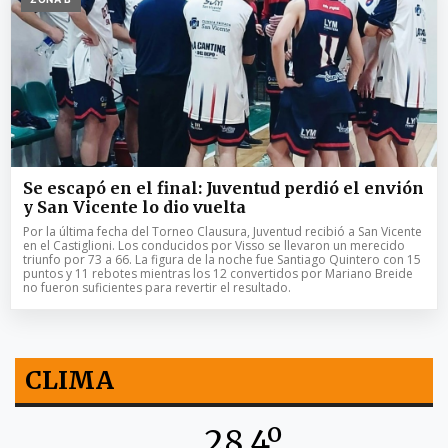
Se escapó en el final: Juventud perdió el envión
y San Vicente lo dio vuelta
Por la última fecha del Torneo Clausura, Juventud recibió a San Vicente
en el Castiglioni. Los conducidos por Visso se llevaron un merecido
triunfo por 73 a 66. La figura de la noche fue Santiago Quintero con 15
puntos y 11 rebotes mientras los 12 convertidos por Mariano Breide
no fueron suficientes para revertir el resultado.
CLIMA
28.4º