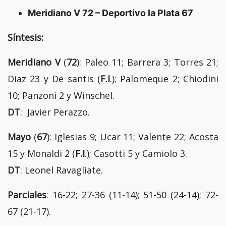
Meridiano V 72 – Deportivo la Plata 67
Síntesis:
Meridiano V
(
72
): Paleo 11; Barrera 3; Torres 21;
Diaz 23 y De santis (
F.I
.); Palomeque 2; Chiodini
10; Panzoni 2 y Winschel.
DT
: Javier Perazzo.
Mayo
(
67
): Iglesias 9; Ucar 11; Valente 22; Acosta
15 y Monaldi 2 (
F.I
.); Casotti 5 y Camiolo 3.
DT
: Leonel Ravagliate.
Parciales
: 16-22; 27-36 (11-14); 51-50 (24-14); 72-
67 (21-17).