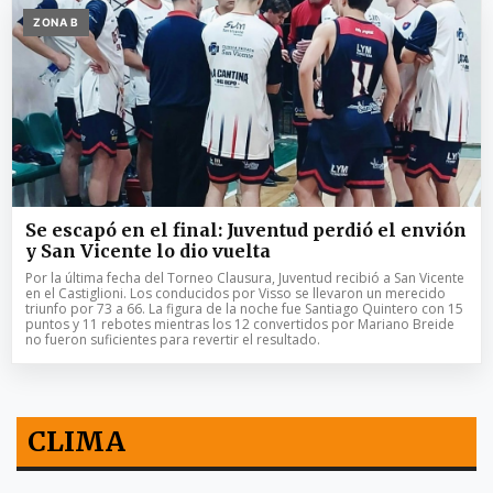
ZONA B
Se escapó en el final: Juventud perdió el envión
y San Vicente lo dio vuelta
Por la última fecha del Torneo Clausura, Juventud recibió a San Vicente
en el Castiglioni. Los conducidos por Visso se llevaron un merecido
triunfo por 73 a 66. La figura de la noche fue Santiago Quintero con 15
puntos y 11 rebotes mientras los 12 convertidos por Mariano Breide
no fueron suficientes para revertir el resultado.
CLIMA