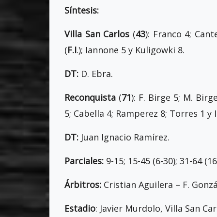
Síntesis:
Villa San Carlos
(
43
): Franco 4; Can
(
F.I
.); Iannone 5 y Kuligowki 8.
DT:
D. Ebra.
Reconquista
(
71
): F. Birge 5; M. Birg
5; Cabella 4; Ramperez 8; Torres 1 y 
DT:
Juan Ignacio Ramírez.
Parciales:
9-15; 15-45 (6-30); 31-64 (16
Árbitros:
Cristian Aguilera – F. Gonzá
Estadio
: Javier Murdolo, Villa San Car