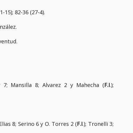
1-15); 82-36 (27-4).
nzález.
uventud.
y 7; Mansilla 8; Alvarez 2 y Mahecha (
F.I
.);
Elias 8; Serino 6 y O. Torres 2 (
F.I
.); Tronelli 3;