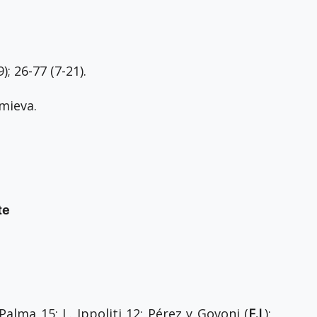
); 26-77 (7-21).
mieva.
te
Palma 15; L. Ippoliti 12; Pérez y Govoni (
F.I
.);