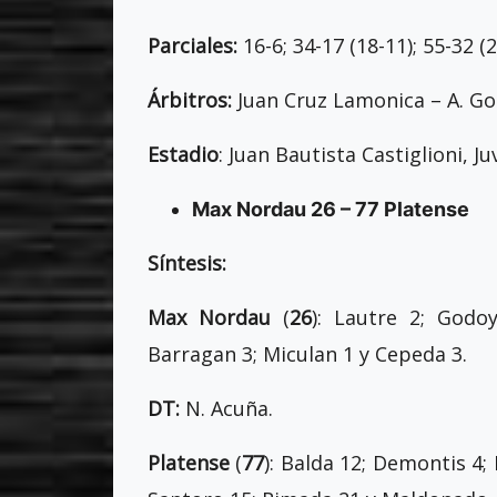
Parciales:
16-6; 34-17 (18-11); 55-32 (2
Árbitros:
Juan Cruz Lamonica – A. Go
Estadio
: Juan Bautista Castiglioni, J
Max Nordau 26 – 77 Platense
Síntesis:
Max Nordau
(
26
): Lautre 2; Godo
Barragan 3; Miculan 1 y Cepeda 3.
DT:
N. Acuña.
Platense
(
77
): Balda 12; Demontis 4; 