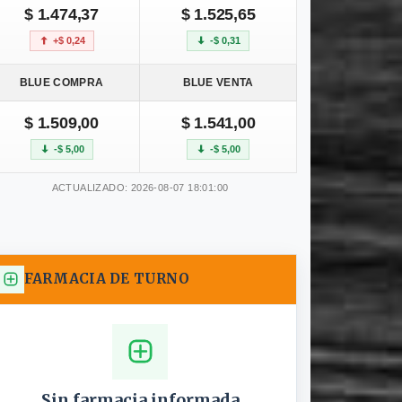
$ 1.474,37
$ 1.525,65
+$ 0,24
-$ 0,31
BLUE COMPRA
BLUE VENTA
$ 1.509,00
$ 1.541,00
-$ 5,00
-$ 5,00
ACTUALIZADO: 2026-08-07 18:01:00
FARMACIA DE TURNO
Sin farmacia informada