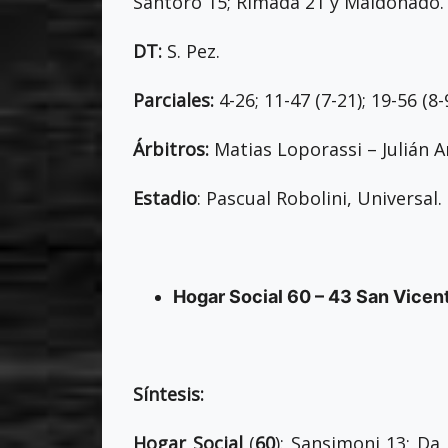
Santoro 15; Rimada 21 y Maldonado.
DT:
S. Pez.
Parciales:
4-26; 11-47 (7-21); 19-56 (8-9
Árbitros:
Matias Loporassi – Julián A
Estadio
: Pascual Robolini, Universal.
Hogar Social 60 – 43 San Vicen
Síntesis:
Hogar Social
(
60
): Sansimoni 13; Da 