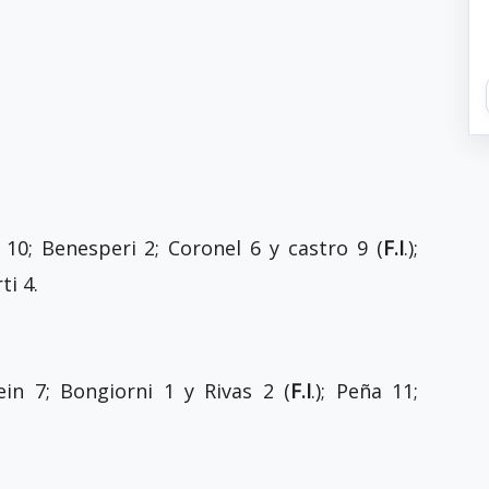
 10; Benesperi 2; Coronel 6 y castro 9 (
F.I
.);
ti 4.
lein 7; Bongiorni 1 y Rivas 2 (
F.I
.); Peña 11;