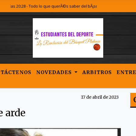
s 20:28 - Todo lo que querÃ©s saber del bÃ¡squet Platense lo encontrÃ¡s a
NTÁCTENOS
NOVEDADES
ARBITROS
ENTRE
17 de abril de 2023
e arde