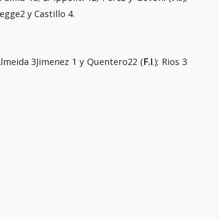
gge2 y Castillo 4.
 Almeida 3Jimenez 1 y Quentero22 (
F.I
.); Rios 3