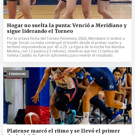
Hogar no suelta la punta: Venció a Meridiano y
sigue liderando el Torneo
Por la octava fecha del Torneo Femenino 2026, Meridiano V recibió a
Hogar Social. La visita construyó el triunfo desde el primer cuarto y
terminó imponiéndose por 45 a 25. La figura de la noche fue Martina
Medina, con 12 puntos y 5 rebotes, mientras que los 12 tantos de
Yanina Castillo no fueron suficientes para revertir el resultado.
FEMENINO
Platense marcó el ritmo y se llevó el primer