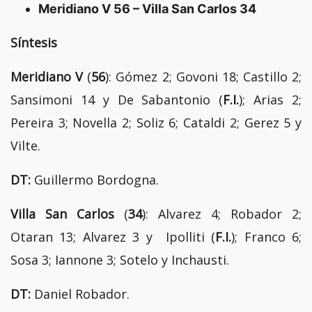
Meridiano V 56 – Villa San Carlos 34
Síntesis
Meridiano V
(
56
): Gómez 2; Govoni 18; Castillo 2;
Sansimoni 14 y De Sabantonio (
F.I.
); Arias 2;
Pereira 3; Novella 2; Soliz 6; Cataldi 2; Gerez 5 y
Vilte.
DT:
Guillermo Bordogna.
Villa San Carlos
(
34
): Alvarez 4; Robador 2;
Otaran 13; Alvarez 3 y Ipolliti (
F.I.
); Franco 6;
Sosa 3; Iannone 3; Sotelo y Inchausti.
DT:
Daniel Robador.