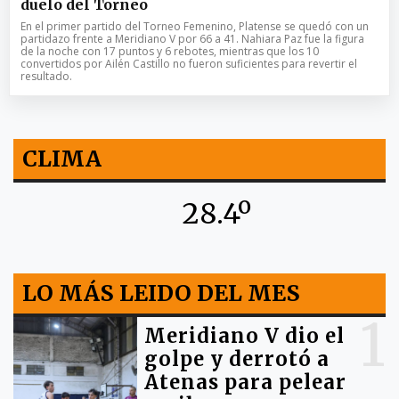
duelo del Torneo
En el primer partido del Torneo Femenino, Platense se quedó con un
partidazo frente a Meridiano V por 66 a 41. Nahiara Paz fue la figura
de la noche con 17 puntos y 6 rebotes, mientras que los 10
convertidos por Ailén Castillo no fueron suficientes para revertir el
resultado.
CLIMA
28.4º
LO MÁS LEIDO DEL MES
1
Meridiano V dio el
golpe y derrotó a
Atenas para pelear