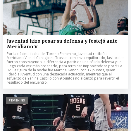
Juventud hizo pesar su defensa y festejó ante
Meridiano V
Por la décima fecha del Torneo Femenino, Juventud recibió a
Meridiano V en el Castiglioni. Tras un comienzo equilibrado, las locales
fueron construyendo la diferencia a partir de una sólida defensa y un
juego cada vez más ordenado, para terminar imponiéndose por 51 a
32. La figura de la noche fue Martina Genoni con 17 puntos, quien
lideró a Juventud con una destacada actuación, mientras que el
esfuerzo de Yanina Castillo con 9 puntos no alcanzó para revertir el
resultado del encuentro.
FEMENINO