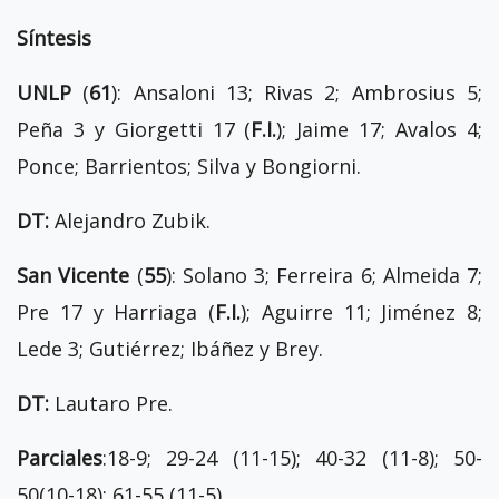
Síntesis
UNLP
(
61
): Ansaloni 13; Rivas 2; Ambrosius 5;
Peña 3 y Giorgetti 17 (
F.I.
); Jaime 17; Avalos 4;
Ponce; Barrientos; Silva y Bongiorni.
DT:
Alejandro Zubik.
San Vicente
(
55
): Solano 3; Ferreira 6; Almeida 7;
Pre 17 y Harriaga (
F.I.
); Aguirre 11; Jiménez 8;
Lede 3; Gutiérrez; Ibáñez y Brey.
DT:
Lautaro Pre.
Parciales
:18-9; 29-24 (11-15); 40-32 (11-8); 50-
50(10-18); 61-55 (11-5).