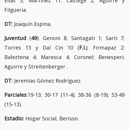
Elias 3; Martinez 11; Castege 2; Aguirre y
Filgueria.
DT:
Joaquín Espina.
Juventud
(
49
): Genoni 8; Santagati 1; Sarti 7;
Torres 13 y Dal Cin 10 (
F.I.
); Firmapaz 2;
Baleztena 4; Maresca 4; Coronel; Benesperi;
Aguirre y Streitenberger .
DT:
Jeremías Gómez Rodriguez.
Parciales
:19-13; 30-17 (11-4); 38-36 (8-19); 53-49
(15-13).
Estadio:
Hogar Social, Berisso.