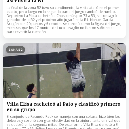
ascenso a la B1
La final de la zona B2 tuvo su condimento, la visita atacó en el primer
cuarto, pero luego en la segunda parte el juego cambió de rumbo.
Deportivo La Plata cacheteó a Chascomús por 73 a 53, se consagró
ganador de la B2 y el próximo año jugará en la B1. Nahuel García
Aragón con 20 puntos y 5 rebotes se coronó como la figura del juego,
mientras que los 17 puntos de Luca Lavaglio no fueron suficientes
para revertir la cuestión.
ZONA B2
Villa Elisa cacheteó al Pato y clasificó primero
en su grupo
El conjunto de Facundo Retik se manejó con una soltura, hizo bien los
deberes y coronó con gran efectividad en la pintura, ante un rival que
se quebró en la segunda mitad. De esta forma Villa Elisa derrotó a El
Pato por 77 a 55. Felipe Japez con 18 puntos y 4 rebotes se consagró