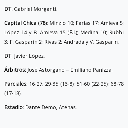
DT:
Gabriel Morganti.
Capital Chica
(
78
): Minzio 10; Farias 17; Amieva 5;
López 14 y B. Amieva 15 (
F.I.
); Medina 10; Rubbi
3; F. Gasparin 2; Rivas 2; Andrada y V. Gasparin.
DT:
Javier López.
Árbitros:
José Astorgano – Emiliano Panizza.
Parciales
: 16-27; 29-35 (13-8); 51-60 (22-25); 68-78
(17-18).
Estadio:
Dante Demo, Atenas.