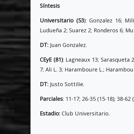
Síntesis
Universitario (53
): Gonzalez 16; Mili
Ludueña 2; Suarez 2; Ronderos 6; Muño
DT:
Juan Gonzalez.
CEyE (81)
: Lagneaux 13; Sarasqueta 24
7; Ali L. 3; Haramboure L.; Harambour
DT:
Justo Sottilie.
Parciales
: 11-17; 26-35 (15-18); 38-62 
Estadio:
Club Universitario.