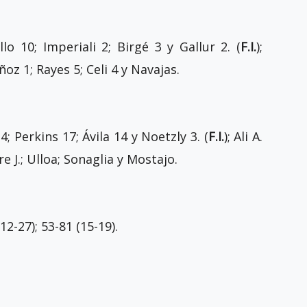
llo 10; Imperiali 2; Birgé 3 y Gallur 2. (
F.I.
);
z 1; Rayes 5; Celi 4 y Navajas.
; Perkins 17; Ávila 14 y Noetzly 3. (
F.I.
); Ali A.
e J.; Ulloa; Sonaglia y Mostajo.
(12-27); 53-81 (15-19).