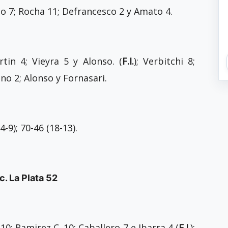
to 7; Rocha 11; Defrancesco 2 y Amato 4.
artin 4; Vieyra 5 y Alonso. (
F.I.
); Verbitchi 8;
no 2; Alonso y Fornasari.
4-9); 70-46 (18-13).
c. La Plata 52
10; Ramirez C. 10; Caballero 7 e Ibarra 4 (
F.I.
);