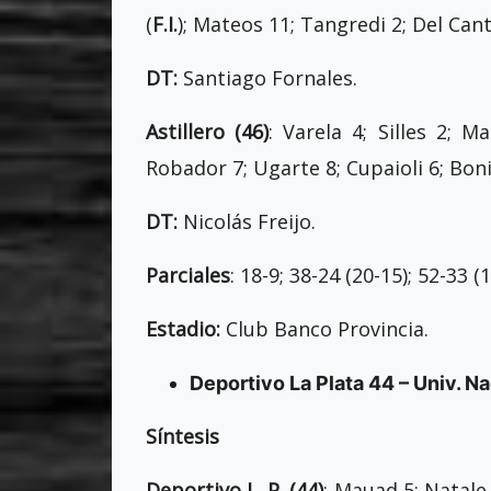
(
F.I.
); Mateos 11; Tangredi 2; Del Can
DT:
Santiago Fornales.
Astillero (46)
: Varela 4; Silles 2; M
Robador 7; Ugarte 8; Cupaioli 6; Boni
DT:
Nicolás Freijo.
Parciales
: 18-9; 38-24 (20-15); 52-33 (1
Estadio:
Club Banco Provincia.
Deportivo La Plata 44 – Univ. Na
Síntesis
Deportivo L. P. (44)
: Mauad 5; Natale 