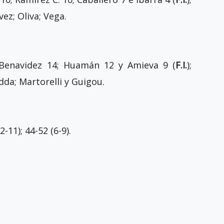
vez; Oliva; Vega.
 Benavidez 14; Huamán 12 y Amieva 9 (
F.I.
);
dda; Martorelli y Guigou.
2-11); 44-52 (6-9).