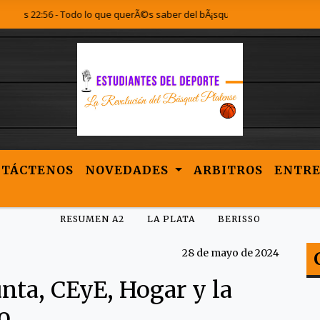
2:56 - Todo lo que querÃ©s saber del bÃ¡squet Platense lo encontrÃ¡s acÃ¡
NTÁCTENOS
NOVEDADES
ARBITROS
ENTRE
RESUMEN A2
LA PLATA
BERISSO
28 de mayo de 2024
nta, CEyE, Hogar y la
o