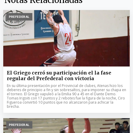
Notas Relacionadas
PREFEDERAL
El Griego cerró su participación el la fase
regular del Prefederal con victoria
En su última presentación por el Provincial de clubes, Atenas hizo los
deberes de principio a fin y sin sobresaltos, para imponer su chapa en
el torneo. El Griego vapuleó a la Emilia 90 a 45 en el Dante Demo.
Tomas Irigoiti con 17 puntos y 2 rebotes fue la figura de la noche, Ciro
Figueroa convirtió 10 puntos que no alcanzaron para achicar la
brecha.
PREFEDERAL