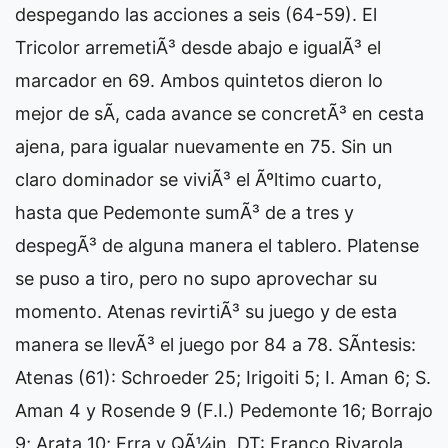
despegando las acciones a seis (64-59). El
Tricolor arremetiÃ³ desde abajo e igualÃ³ el
marcador en 69. Ambos quintetos dieron lo
mejor de sÃ­, cada avance se concretÃ³ en cesta
ajena, para igualar nuevamente en 75. Sin un
claro dominador se viviÃ³ el Ãºltimo cuarto,
hasta que Pedemonte sumÃ³ de a tres y
despegÃ³ de alguna manera el tablero. Platense
se puso a tiro, pero no supo aprovechar su
momento. Atenas revirtiÃ³ su juego y de esta
manera se llevÃ³ el juego por 84 a 78. SÃ­ntesis:
Atenas (61): Schroeder 25; Irigoiti 5; I. Aman 6; S.
Aman 4 y Rosende 9 (F.I.) Pedemonte 16; Borrajo
9; Arata 10; Erra y QÃ¼in. DT: Franco Rivarola.