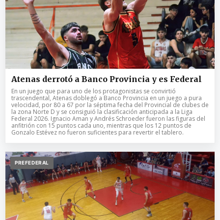
Atenas derrotó a Banco Provincia y es Federal
En un juego que para uno de los protagonistas se convirtió
trascendental, Atenas doblegó a Banco Provincia en un juego a pura
velocidad, por 80 a 67 por la séptima fecha del Provincial de clubes de
la zona Norte D y se consiguió la clasificación anticipada a la Liga
Federal 2026. Ignacio Aman y Andrés Schroeder fueron las figuras del
anfitrión con 15 puntos cada uno, mientras que los 12 puntos de
Gonzalo Estévez no fueron suficientes para revertir el tablero.
PREFEDERAL