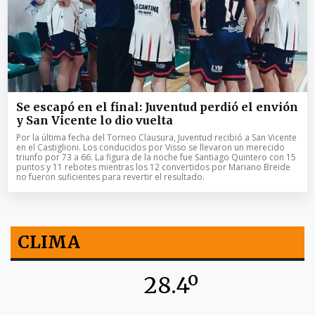
Se escapó en el final: Juventud perdió el envión
y San Vicente lo dio vuelta
Por la última fecha del Torneo Clausura, Juventud recibió a San Vicente
en el Castiglioni. Los conducidos por Visso se llevaron un merecido
triunfo por 73 a 66. La figura de la noche fue Santiago Quintero con 15
puntos y 11 rebotes mientras los 12 convertidos por Mariano Breide
no fueron suficientes para revertir el resultado.
CLIMA
28.4º