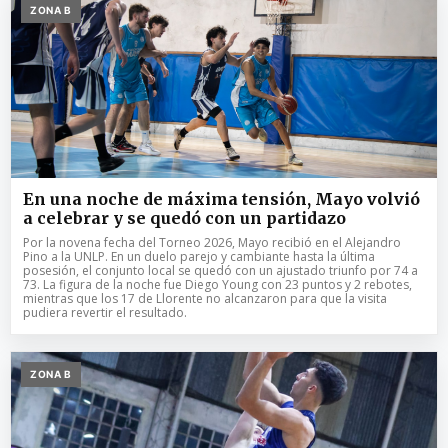
ZONA B
En una noche de máxima tensión, Mayo volvió
a celebrar y se quedó con un partidazo
Por la novena fecha del Torneo 2026, Mayo recibió en el Alejandro
Pino a la UNLP. En un duelo parejo y cambiante hasta la última
posesión, el conjunto local se quedó con un ajustado triunfo por 74 a
73. La figura de la noche fue Diego Young con 23 puntos y 2 rebotes,
mientras que los 17 de Llorente no alcanzaron para que la visita
pudiera revertir el resultado.
ZONA B