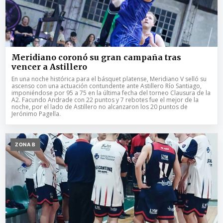
Meridiano coronó su gran campaña tras
vencer a Astillero
En una noche histórica para el básquet platense, Meridiano V selló su
ascenso con una actuación contundente ante Astillero Río Santiago,
imponiéndose por 95 a 75 en la última fecha del torneo Clausura de la
A2. Facundo Andrade con 22 puntos y 7 rebotes fue el mejor de la
noche, por el lado de Astillero no alcanzaron los 20 puntos de
Jerónimo Pagella.
ZONA B