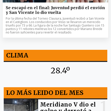
Se escapó en el final: Juventud perdió el envión
y San Vicente lo dio vuelta
Por la última fecha del Torneo Clausura, Juventud recibió a San Vicente
en el Castiglioni. Los conducidos por Visso se llevaron un merecido
triunfo por 73 a 66. La figura de la noche fue Santiago Quintero con 15
puntos y 11 rebotes mientras los 12 convertidos por Mariano Breide
no fueron suficientes para revertir el resultado.
CLIMA
28.4º
LO MÁS LEIDO DEL MES
1
Meridiano V dio el